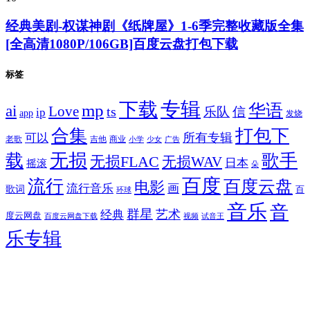
经典美剧-权谋神剧《纸牌屋》1-6季完整收藏版全集
[全高清1080P/106GB]百度云盘打包下载
标签
专辑
下载
华语
mp
ai
Love
ts
乐队
信
ip
app
发烧
合集
打包下
所有专辑
可以
老歌
吉他
商业
少女
广告
小学
无损
载
歌手
无损FLAC
无损WAV
日本
摇滚
朵
百度
流行
百度云盘
电影
流行音乐
画
歌词
百
环球
音乐
音
群星
艺术
经典
度云网盘
百度云网盘下载
试音王
视频
乐专辑