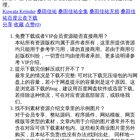
理。
Kuwata Keisuke
桑田佳祐
桑田佳祐全集
桑田佳祐无损
桑田佳
祐百度云盘下载
分享
收藏
点赞(
0
)
免费下载或者VIP会员资源能否直接商用？
本站所有资源版权均属于原作者所有，这里所提供资源
均只能用于参考学习用，请勿直接商用。若由于商用引
起版权纠纷，一切责任均由使用者承担。更多说明请参
考 VIP介绍。
提示下载完但解压或打开不了？
最常见的情况是下载不完整: 可对比下载完压缩包的与网
盘上的容量，若小于网盘提示的容量则是这个原因。这
是浏览器下载的bug，建议用百度网盘软件或迅雷下载。
若排除这种情况，可在对应资源底部留言，或联络我
们。
找不到素材资源介绍文章里的示例图片？
对于会员专享、整站源码、程序插件、网站模板、网页
模版等类型的素材，文章内用于介绍的图片通常并不包
含在对应可供下载素材包内。这些相关商业图片需另外
购买，且本站不负责(也没有办法)找到出处。 同样地一