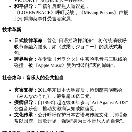
VICTORY》反思都市人生存困境。
和平倡导
：千禧年后聚焦人道议题，
《LOVE&PEACE》呼吁反战，《Missing Persons》声援
北朝鲜绑架事件受害者家属。
技术革新
日式旋律革命
：首创“日语摇滚押韵法”，将传统演歌呼
吸节奏融入摇滚，如《波乗りジョニー》的跳跃式断
句。
跨界融合
：在专辑《ガラクタ》中实验电音与三味线的
碰撞，被《Apple Music》赞为“和洋折衷的巅峰”。
社会烙印：音乐人的公共担当
灾害支援
：2011年东日本大地震后，策划慈善演唱会
《みんなのうた》，筹集超10亿日元。
疾病倡导
：自1993年起连续30年参与“Act Against AIDS”
公益音乐会，推动艾滋病认知破除偏见。
文化传承
：公开呼吁保护日本古语与传统文化，演唱会
常以国旗、国歌开场，强调“身为日本音乐人的自觉”。