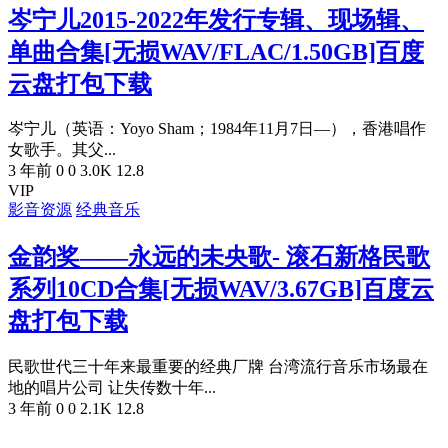
岑宁儿2015-2022年发行专辑、现场辑、
单曲合集[无损WAV/FLAC/1.50GB]百度
云盘打包下载
岑宁儿（英语：Yoyo Sham；1984年11月7日—），香港唱作
女歌手。其父...
3 年前
0
0
3.0K
12.8
VIP
影音资源
经典音乐
金韵奖——永远的未央歌- 滚石新格民歌
系列10CD合集[无损WAV/3.67GB]百度云
盘打包下载
民歌世代三十年来最重要的经典厂牌 台湾流行音乐市场最在
地的唱片公司 让失传数十年...
3 年前
0
0
2.1K
12.8