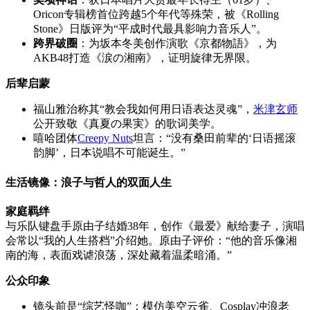
Oricon专辑榜首位跨越5个年代等殊荣，被《Rolling
Stone》日版评为“平成时代最具影响力音乐人”。
跨界破圈
：为坂本冬美创作演歌《京都物語》，为
AKB48打造《涙の湘南》，证明旋律无界限。
后辈启蒙
福山雅治称其“教会我如何用日语表达灵魂”，
米津玄师
公开致敬《真夏の果実》的歌词美学。
嘻哈团体
Creepy Nuts
坦言：“没有桑田前辈的‘日语摇滚
韵脚’，日本说唱不可能诞生。”
生活镜像：浪子与哲人的双面人生
家庭羁绊
与乐队键盘手原由子结婚38年，创作《最爱》献给妻子，演唱
会常以“我的人生搭档”介绍她。原由子评价：“他的音乐像湘
南的海，表面戏谑浪荡，深处藏着温柔暗涌。”
公众印象
镜头前是“综艺怪咖”：模仿美空云雀、Cosplay冲浪老