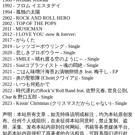
1992 - フロム イエスタデイ
1994 - 孤独の太陽
2002 - ROCK AND ROLL HERO
2002 - TOP OF THE POPS
2011 - MUSICMAN
2012 - I LOVE YOU -now & forever-
2017 - がらくた
2019 - レッツゴーボウリング - Single
2020 - 悲しきプロボウラー - Single
2021 - SMILE～晴れ渡る空のように～ - Single
2021 - Soulコブラツイスト～魂の悶絶 - Single
2021 - ごはん味噌汁海苔お漬物卵焼き feat. 梅干し - EP
2021 - 炎の聖歌隊 [Choir(クワイア)] - Single
2022 - いつも何処かで
2022 - 時代遅れのRock’n’Roll Band feat. 佐野元春, 世良公則,
Char & 野口五郎 - Single
2023 - Kissin' Christmas (クリスマスだからじゃない) - Single
声明：本站所有文章，如无特殊说明或标注，均为本站原创发
布。任何个人或组织，在未征得本站同意时，禁止复制、盗
用、采集、发布本站内容到任何网站、书籍等各类媒体平台。
如若本站内容侵犯了原著者的合法权益，可联系我们进行处