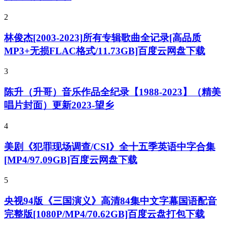
2
林俊杰[2003-2023]所有专辑歌曲全记录[高品质
MP3+无损FLAC格式/11.73GB]百度云网盘下载
3
陈升（升哥）音乐作品全纪录【1988-2023】（精美
唱片封面）更新2023-望乡
4
美剧《犯罪现场调查/CSI》全十五季英语中字合集
[MP4/97.09GB]百度云网盘下载
5
央视94版《三国演义》高清84集中文字幕国语配音
完整版[1080P/MP4/70.62GB]百度云盘打包下载