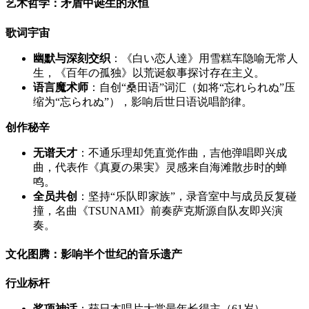
艺术哲学：矛盾中诞生的永恒
歌词宇宙
幽默与深刻交织
：《白い恋人達》用雪糕车隐喻无常人
生，《百年の孤独》以荒诞叙事探讨存在主义。
语言魔术师
：自创“桑田语”词汇（如将“忘れられぬ”压
缩为“忘られぬ”），影响后世日语说唱韵律。
创作秘辛
无谱天才
：不通乐理却凭直觉作曲，吉他弹唱即兴成
曲，代表作《真夏の果実》灵感来自海滩散步时的蝉
鸣。
全员共创
：坚持“乐队即家族”，录音室中与成员反复碰
撞，名曲《TSUNAMI》前奏萨克斯源自队友即兴演
奏。
文化图腾：影响半个世纪的音乐遗产
行业标杆
奖项神话
：获日本唱片大赏最年长得主（61岁）、