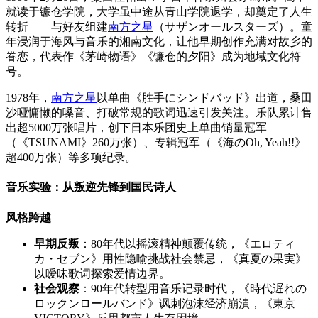
就读于镰仓学院，大学虽中途从青山学院退学，却奠定了人生
转折——与好友组建
南方之星
（サザンオールスターズ）。童
年浸润于海风与音乐的湘南文化，让他早期创作充满对故乡的
眷恋，代表作《茅崎物语》《镰仓的夕阳》成为地域文化符
号。
1978年，
南方之星
以单曲《胜手にシンドバッド》出道，桑田
沙哑慵懒的嗓音、打破常规的歌词迅速引发关注。乐队累计售
出超5000万张唱片，创下日本乐团史上单曲销量冠军
（《TSUNAMI》260万张）、专辑冠军（《海のOh, Yeah!!》
超400万张）等多项纪录。
音乐实验：从叛逆先锋到国民诗人
风格跨越
早期反叛
：80年代以摇滚精神颠覆传统，《エロティ
カ・セブン》用性隐喻挑战社会禁忌，《真夏の果実》
以暧昧歌词探索爱情边界。
社会观察
：90年代转型用音乐记录时代，《時代遅れの
ロックンロールバンド》讽刺泡沫经济崩潰，《東京