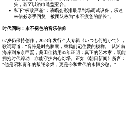
头，甚至以浴巾造型登台。
私下“极致严谨”：演唱会彩排最早到场调试设备，乐迷
来信必亲手回复，被团队称为“永不疲惫的船长”。
时代回响：永不褪色的音乐信仰
67岁仍保持创作，2023年发行个人专辑《いつも何処かで》，
歌词写道：“音符是时光胶囊，替我们记住爱的模样。”从湘南
海岸到东京巨蛋，桑田佳祐用45年证明：真正的艺术家，既能
拥抱时代躁动，亦能守护内心灯塔。正如《朝日新闻》所言：
“他是昭和青年的叛逆余烬，更是令和世代的永恒乡愁。”