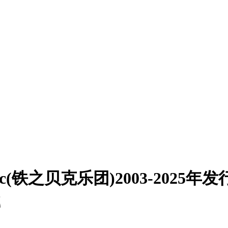
ac(铁之贝克乐团)2003-2025
载