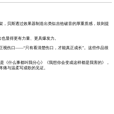
架，贝斯透过效果器制造出类似吉他破音的厚重质感，鼓则提
出也显得更有力量、更具爆发力。
众正视伤口——“只有看清楚伤口，才能真正成长”。这些作品很
。无论是《什么事都叫我分心》《我想你会变成这样都是我害的》，
、疼痛与温柔写成歌的见证。