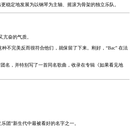
整体风格更稳定地发展为以钢琴为主轴、摇滚为骨架的独立乐队。
感又亢奋的气质。
种不完美反而很符合他们，就保留了下来。刚好，“Bac” 在法
作为官方团名，并特别写了一首同名歌曲，收录在专辑《如果看见地
。
湾独立乐团”新生代中最被看好的名字之一。