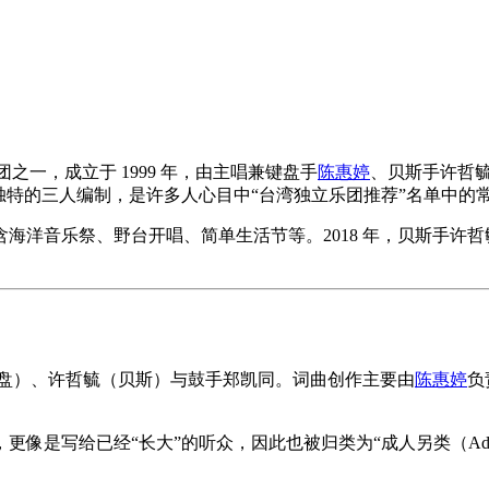
一，成立于 1999 年，由主唱兼键盘手
陈惠婷
、贝斯手许哲
独特的三人编制，是许多人心目中“台湾独立乐团推荐”名单中的
音乐祭、野台开唱、简单生活节等。2018 年，贝斯手许哲毓因癌
。
盘）、许哲毓（贝斯）与鼓手郑凯同。词曲创作主要由
陈惠婷
负
写给已经“长大”的听众，因此也被归类为“成人另类（Adult A