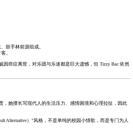
毓、鼓手林前源组成。
常客。
症离世，对乐团与乐迷都是巨大遗憾，但 Tizzy Bac 依然
责，她擅长写现代人的生活压力、感情困境和心理拉扯，因此
lternative）”风格，不是单纯的校园小情歌，而是专门为人