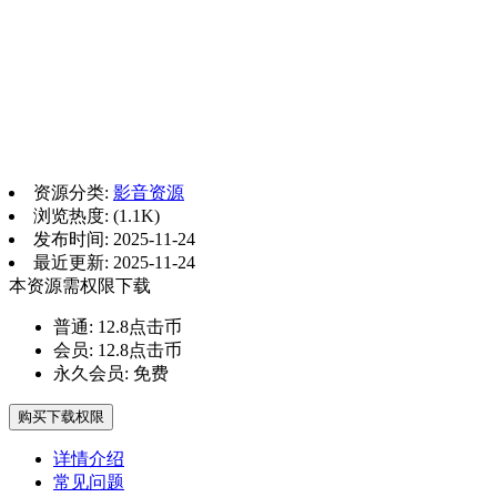
资源分类:
影音资源
浏览热度: (1.1K)
发布时间: 2025-11-24
最近更新: 2025-11-24
本资源需权限下载
普通:
12.8点击币
会员:
12.8点击币
永久会员:
免费
购买下载权限
详情介绍
常见问题