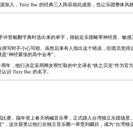
林前源加入，Tizzy Bac 的经典三人阵容就此成形，也让乐团
是贝斯手许哲毓翻字典时选出来的单字，很贴近乐团略带神经质、敏
却在拼写时不小心写错。虽然后来有人指出这个错误，但团员觉得这
是“神经紧张的高中会考”。
09 年成团十周年，他们决定采用网友帮忙取的中文译名“铁之贝克”
Tizzy Bac 的名字。
唱比赛。隔年登上春天呐喊音乐季，正式踏入台湾独立乐团场景
奖“海洋大赏”，这次获奖让他们在独立音乐圈一举受到瞩目，成为“台