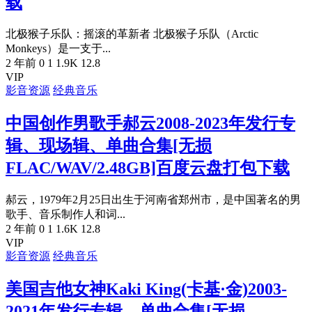
载
北极猴子乐队：摇滚的革新者 北极猴子乐队（Arctic
Monkeys）是一支于...
2 年前
0
1
1.9K
12.8
VIP
影音资源
经典音乐
中国创作男歌手郝云2008-2023年发行专
辑、现场辑、单曲合集[无损
FLAC/WAV/2.48GB]百度云盘打包下载
郝云，1979年2月25日出生于河南省郑州市，是中国著名的男
歌手、音乐制作人和词...
2 年前
0
1
1.6K
12.8
VIP
影音资源
经典音乐
美国吉他女神Kaki King(卡基·金)2003-
2021年发行专辑、单曲合集[无损