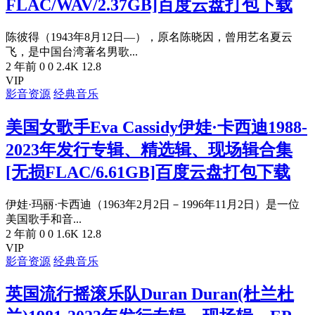
FLAC/WAV/2.37GB]百度云盘打包下载
陈彼得（1943年8月12日—），原名陈晓因，曾用艺名夏云
飞，是中国台湾著名男歌...
2 年前
0
0
2.4K
12.8
VIP
影音资源
经典音乐
美国女歌手Eva Cassidy伊娃·卡西迪1988-
2023年发行专辑、精选辑、现场辑合集
[无损FLAC/6.61GB]百度云盘打包下载
伊娃·玛丽·卡西迪（1963年2月2日－1996年11月2日）是一位
美国歌手和音...
2 年前
0
0
1.6K
12.8
VIP
影音资源
经典音乐
英国流行摇滚乐队Duran Duran(杜兰杜