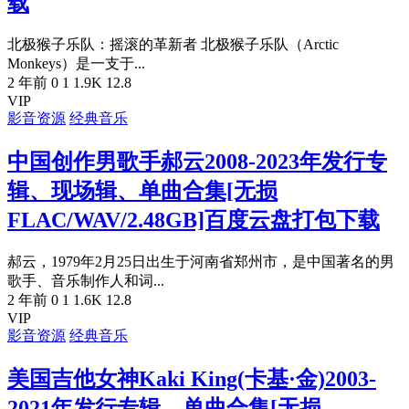
载
北极猴子乐队：摇滚的革新者 北极猴子乐队（Arctic
Monkeys）是一支于...
2 年前
0
1
1.9K
12.8
VIP
影音资源
经典音乐
中国创作男歌手郝云2008-2023年发行专
辑、现场辑、单曲合集[无损
FLAC/WAV/2.48GB]百度云盘打包下载
郝云，1979年2月25日出生于河南省郑州市，是中国著名的男
歌手、音乐制作人和词...
2 年前
0
1
1.6K
12.8
VIP
影音资源
经典音乐
美国吉他女神Kaki King(卡基·金)2003-
2021年发行专辑、单曲合集[无损