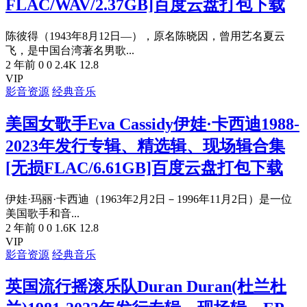
FLAC/WAV/2.37GB]百度云盘打包下载
陈彼得（1943年8月12日—），原名陈晓因，曾用艺名夏云
飞，是中国台湾著名男歌...
2 年前
0
0
2.4K
12.8
VIP
影音资源
经典音乐
美国女歌手Eva Cassidy伊娃·卡西迪1988-
2023年发行专辑、精选辑、现场辑合集
[无损FLAC/6.61GB]百度云盘打包下载
伊娃·玛丽·卡西迪（1963年2月2日－1996年11月2日）是一位
美国歌手和音...
2 年前
0
0
1.6K
12.8
VIP
影音资源
经典音乐
英国流行摇滚乐队Duran Duran(杜兰杜