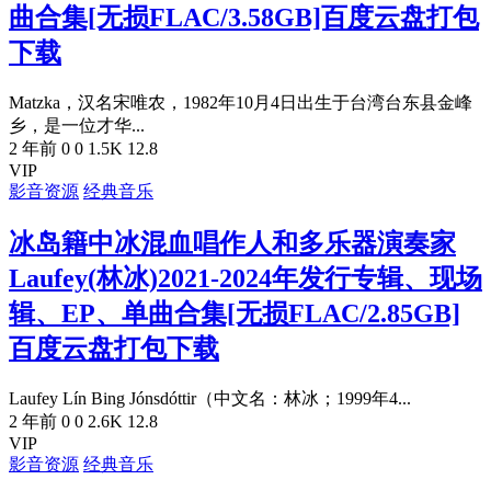
曲合集[无损FLAC/3.58GB]百度云盘打包
下载
Matzka，汉名宋唯农，1982年10月4日出生于台湾台东县金峰
乡，是一位才华...
2 年前
0
0
1.5K
12.8
VIP
影音资源
经典音乐
冰岛籍中冰混血唱作人和多乐器演奏家
Laufey(林冰)2021-2024年发行专辑、现场
辑、EP、单曲合集[无损FLAC/2.85GB]
百度云盘打包下载
Laufey Lín Bing Jónsdóttir（中文名：林冰；1999年4...
2 年前
0
0
2.6K
12.8
VIP
影音资源
经典音乐