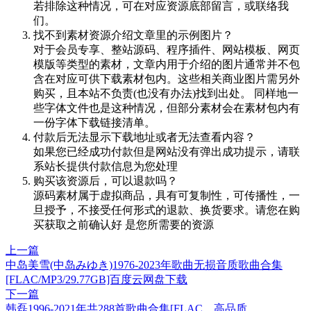
若排除这种情况，可在对应资源底部留言，或联络我
们。
找不到素材资源介绍文章里的示例图片？
对于会员专享、整站源码、程序插件、网站模板、网页
模版等类型的素材，文章内用于介绍的图片通常并不包
含在对应可供下载素材包内。这些相关商业图片需另外
购买，且本站不负责(也没有办法)找到出处。 同样地一
些字体文件也是这种情况，但部分素材会在素材包内有
一份字体下载链接清单。
付款后无法显示下载地址或者无法查看内容？
如果您已经成功付款但是网站没有弹出成功提示，请联
系站长提供付款信息为您处理
购买该资源后，可以退款吗？
源码素材属于虚拟商品，具有可复制性，可传播性，一
旦授予，不接受任何形式的退款、换货要求。请您在购
买获取之前确认好 是您所需要的资源
上一篇
中岛美雪(中岛みゆき)1976-2023年歌曲无损音质歌曲合集
[FLAC/MP3/29.77GB]百度云网盘下载
下一篇
韩磊1996-2021年共288首歌曲合集[FLAC、高品质