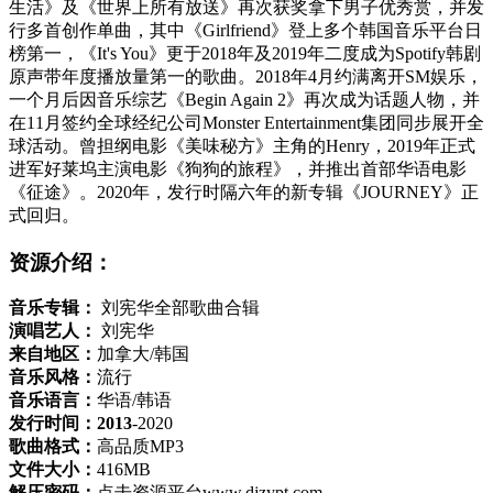
生活》及《世界上所有放送》再次获奖拿下男子优秀赏，并发
行多首创作单曲，其中《Girlfriend》登上多个韩国音乐平台日
榜第一，《It's You》更于2018年及2019年二度成为Spotify韩剧
原声带年度播放量第一的歌曲。2018年4月约满离开SM娱乐，
一个月后因音乐综艺《Begin Again 2》再次成为话题人物，并
在11月签约全球经纪公司Monster Entertainment集团同步展开全
球活动。曾担纲电影《美味秘方》主角的Henry，2019年正式
进军好莱坞主演电影《狗狗的旅程》，并推出首部华语电影
《征途》。2020年，发行时隔六年的新专辑《JOURNEY》正
式回归。
资源介绍：
音乐专辑：
刘宪华全部歌曲合辑
演唱艺人：
刘宪华
来自地区：
加拿大/韩国
音乐风格：
流行
音乐语言：
华语/韩语
发行时间：2013
-2020
歌曲格式：
高品质MP3
文件大小：
416MB
解压密码：
点击资源平台www.djzypt.com