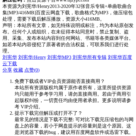
本资源为刘宪华/Henry2013-2020年32张音乐专辑+单曲歌曲合
集[MP3/416MB]百度云网盘下载，歌曲格式为MP3，做压缩包
处理，需要下载后解压播放，资源大小416MB。
声明：本站所有文章，如无特殊说明或标注，均为本站原创发
布。任何个人或组织，在未征得本站同意时，禁止复制、盗
用、采集、发布本站内容到任何网站、书籍等各类媒体平台。
如若本站内容侵犯了原著者的合法权益，可联系我们进行处
理。
刘宪华
刘宪华/Henry
刘宪华MP3
刘宪华所有专辑
刘宪华百度
云下载
分享
收藏
点赞(
0
)
免费下载或者VIP会员资源能否直接商用？
本站所有资源版权均属于原作者所有，这里所提供资源
均只能用于参考学习用，请勿直接商用。若由于商用引
起版权纠纷，一切责任均由使用者承担。更多说明请参
考 VIP介绍。
提示下载完但解压或打开不了？
最常见的情况是下载不完整: 可对比下载完压缩包的与网
盘上的容量，若小于网盘提示的容量则是这个原因。这
是浏览器下载的bug，建议用百度网盘软件或迅雷下载。