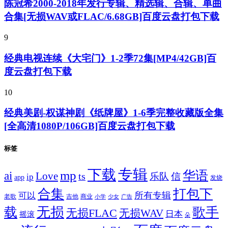
陈冠希2000-2018年发行专辑、精选辑、合辑、单曲
合集[无损WAV或FLAC/6.68GB]百度云盘打包下载
9
经典电视连续《大宅门》1-2季72集[MP4/42GB]百
度云盘打包下载
10
经典美剧-权谋神剧《纸牌屋》1-6季完整收藏版全集
[全高清1080P/106GB]百度云盘打包下载
标签
专辑
下载
华语
mp
ai
Love
ts
乐队
信
ip
app
发烧
合集
打包下
所有专辑
可以
老歌
吉他
商业
少女
广告
小学
无损
载
歌手
无损FLAC
无损WAV
日本
摇滚
朵