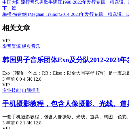
中国大陆流行音乐男歌手满江1998-2022年发行专辑、精选辑、E
下一篇
梅根·特雷纳 (Meghan Trainor)2014-2023年发行专辑、精选
相关文章
VIP
影音资源
经典音乐
韩国男子音乐团体Exo及分队2012-2023
Exo（韩语：엑소；RR：Ekso；以全大写字母书写）是一支总部
3 年前
0
0
4.5K
12.8
VIP
专业技能
自我提升
手机摄影教程，包含人像摄影、光线、道
一套手机摄影教程，包含人像摄影、光线、道具、构图、色彩、常
3 年前
0
2
1.8K
12.8
VIP