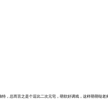
独特，总而言之是个逗比二次元宅，萌软好调戏，这样萌萌哒老