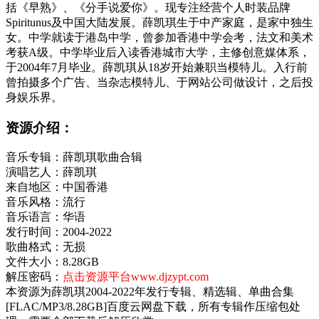
括《早熟》、《分手说爱你》。现专注经营个人时装品牌
Spiritunus及中国大陆发展。薛凯琪生于中产家庭，是家中独生
女。中学就读于港岛中学，曾参加香港中学会考，法文和美术
考获A级。中学毕业后入读香港城市大学，主修创意媒体系，
于2004年7月毕业。薛凯琪从18岁开始兼职当模特儿。入行前
曾拍摄多个广告、当杂志模特儿、于网站公司做设计，之后投
身娱乐界。
资源介绍：
音乐专辑：薛凯琪歌曲合辑
演唱艺人：薛凯琪
来自地区：中国香港
音乐风格：流行
音乐语言：华语
发行时间：2004-2022
歌曲格式：无损
文件大小：8.28GB
解压密码：
点击资源平台www.djzypt.com
本资源为薛凯琪2004-2022年发行专辑、精选辑、单曲合集
[FLAC/MP3/8.28GB]百度云网盘下载，所有专辑作压缩包处