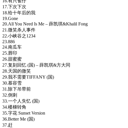
16.有只雀仔
17.下次下次
18.给十年后的我
19.Gone
20.All You Need Is Me – 薛凯琪&Khalil Fong
21.微笑杀人事件
22.小峡谷之1234
23.886
24.南瓜车
25.唇印
26.甜蜜蜜
27.复刻回忆 (国) – 薛凯琪&方大同
28.天国的微笑
29.我不需要TIFFANY (国)
30.慕容雪
31.除下吊带前
32.倒刺
33.一个人失忆 (国)
34.楼梯转角
35.字花 Sunset Version
36.Better Me (国)
37.赶