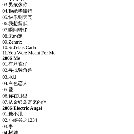
03.男孩像你
04.拒绝毕彼特
05.快乐到天亮
06.我想留低
07.瞬间转移
08.未约定
09.Zentrix
10.Si J'etais Carla
11.You Were Meant For Me
2006-Me
01.有只雀仔
02.寻找独角兽
03.水
04.白色恋人
05.爱
06.你在哪里
07.从金银岛寄来的信
2006-Electric Angel
01.糖不甩
02.小峡谷之1234
03.争
04.树娃