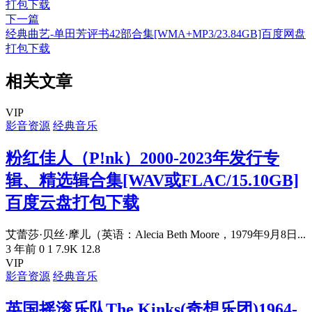
打包下载
下一篇
经典曲艺-单田芳评书42部合集[WMA+MP3/23.84GB]百度网盘
打包下载
相关文章
VIP
影音资源
经典音乐
粉红佳人（P!nk）2000-2023年发行专
辑、精选辑合集[WAV或FLAC/15.10GB]
百度云盘打包下载
艾蕾莎·贝丝·摩儿（英语：Alecia Beth Moore，1979年9月8日...
3 年前
0
1
7.9K
12.8
VIP
影音资源
经典音乐
英国摇滚乐队The Kinks(奇想乐团)1964-