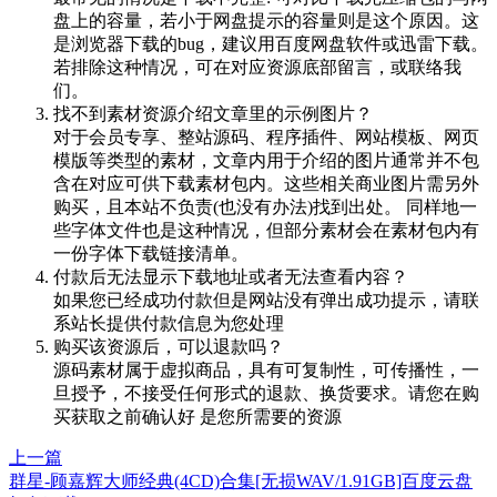
盘上的容量，若小于网盘提示的容量则是这个原因。这
是浏览器下载的bug，建议用百度网盘软件或迅雷下载。
若排除这种情况，可在对应资源底部留言，或联络我
们。
找不到素材资源介绍文章里的示例图片？
对于会员专享、整站源码、程序插件、网站模板、网页
模版等类型的素材，文章内用于介绍的图片通常并不包
含在对应可供下载素材包内。这些相关商业图片需另外
购买，且本站不负责(也没有办法)找到出处。 同样地一
些字体文件也是这种情况，但部分素材会在素材包内有
一份字体下载链接清单。
付款后无法显示下载地址或者无法查看内容？
如果您已经成功付款但是网站没有弹出成功提示，请联
系站长提供付款信息为您处理
购买该资源后，可以退款吗？
源码素材属于虚拟商品，具有可复制性，可传播性，一
旦授予，不接受任何形式的退款、换货要求。请您在购
买获取之前确认好 是您所需要的资源
上一篇
群星-顾嘉辉大师经典(4CD)合集[无损WAV/1.91GB]百度云盘