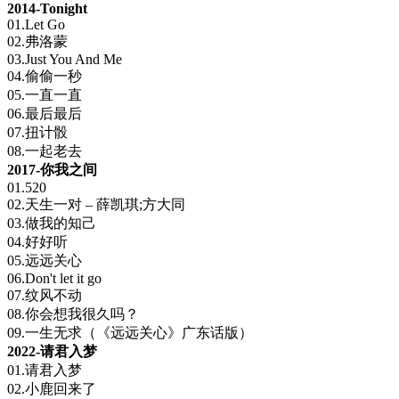
2014-Tonight
01.Let Go
02.弗洛蒙
03.Just You And Me
04.偷偷一秒
05.一直一直
06.最后最后
07.扭计骰
08.一起老去
2017-你我之间
01.520
02.天生一对 – 薛凯琪;方大同
03.做我的知己
04.好好听
05.远远关心
06.Don't let it go
07.纹风不动
08.你会想我很久吗？
09.一生无求（《远远关心》广东话版）
2022-请君入梦
01.请君入梦
02.小鹿回来了