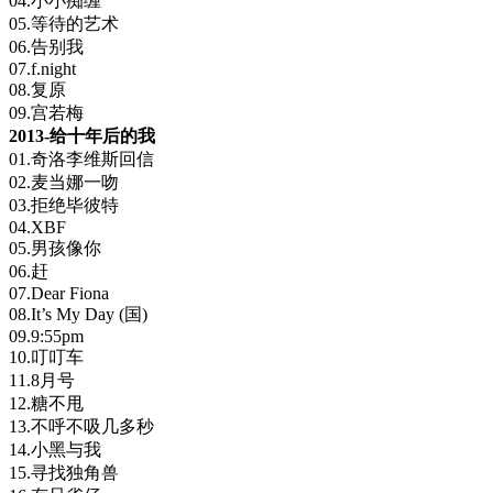
04.小小痴缠
05.等待的艺术
06.告别我
07.f.night
08.复原
09.宫若梅
2013-给十年后的我
01.奇洛李维斯回信
02.麦当娜一吻
03.拒绝毕彼特
04.XBF
05.男孩像你
06.赶
07.Dear Fiona
08.It’s My Day (国)
09.9:55pm
10.叮叮车
11.8月号
12.糖不甩
13.不呼不吸几多秒
14.小黑与我
15.寻找独角兽