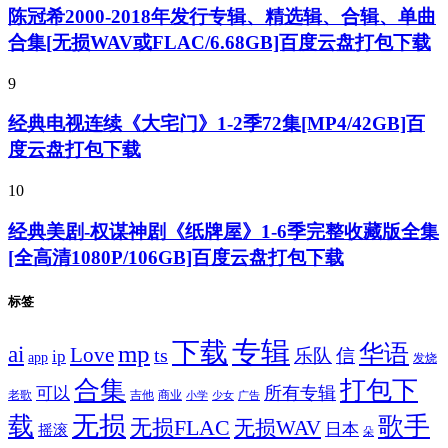
陈冠希2000-2018年发行专辑、精选辑、合辑、单曲
合集[无损WAV或FLAC/6.68GB]百度云盘打包下载
9
经典电视连续《大宅门》1-2季72集[MP4/42GB]百
度云盘打包下载
10
经典美剧-权谋神剧《纸牌屋》1-6季完整收藏版全集
[全高清1080P/106GB]百度云盘打包下载
标签
专辑
下载
华语
mp
ai
Love
ts
乐队
信
ip
app
发烧
合集
打包下
所有专辑
可以
老歌
吉他
商业
少女
广告
小学
无损
载
歌手
无损FLAC
无损WAV
日本
摇滚
朵