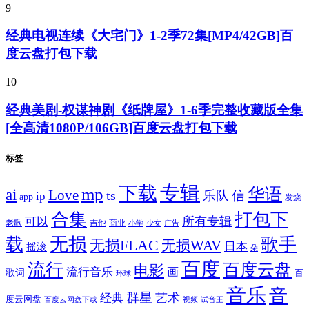
9
经典电视连续《大宅门》1-2季72集[MP4/42GB]百
度云盘打包下载
10
经典美剧-权谋神剧《纸牌屋》1-6季完整收藏版全集
[全高清1080P/106GB]百度云盘打包下载
标签
专辑
下载
华语
mp
ai
Love
ts
乐队
信
ip
app
发烧
合集
打包下
所有专辑
可以
老歌
吉他
商业
少女
广告
小学
无损
载
歌手
无损FLAC
无损WAV
日本
摇滚
朵
百度
流行
百度云盘
电影
流行音乐
画
歌词
百
环球
音乐
音
群星
艺术
经典
度云网盘
百度云网盘下载
试音王
视频