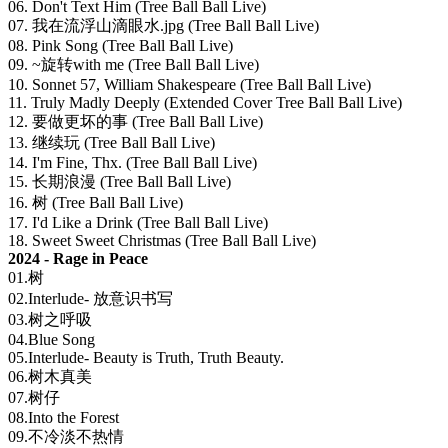
06. Don't Text Him (Tree Ball Ball Live)
07. 我在流浮山滴眼水.jpg (Tree Ball Ball Live)
08. Pink Song (Tree Ball Ball Live)
09. ~旋转with me (Tree Ball Ball Live)
10. Sonnet 57, William Shakespeare (Tree Ball Ball Live)
11. Truly Madly Deeply (Extended Cover Tree Ball Ball Live)
12. 要做更坏的事 (Tree Ball Ball Live)
13. 继续玩 (Tree Ball Ball Live)
14. I'm Fine, Thx. (Tree Ball Ball Live)
15. 长期浪漫 (Tree Ball Ball Live)
16. 树 (Tree Ball Ball Live)
17. I'd Like a Drink (Tree Ball Ball Live)
18. Sweet Sweet Christmas (Tree Ball Ball Live)
2024 - Rage in Peace
01.树
02.Interlude- 放意识书写
03.树之呼吸
04.Blue Song
05.Interlude- Beauty is Truth, Truth Beauty.
06.树木真美
07.树仔
08.Into the Forest
09.不冷淡不热情