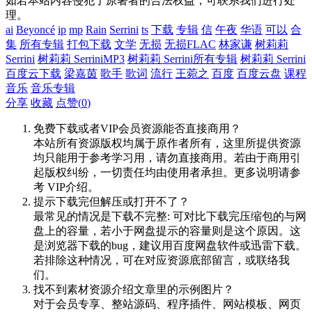
如若本站内容侵犯了原著者的合法权益，可联系我们进行处
理。
ai
Beyoncé
ip
mp
Rain
Serrini
ts
下载
专辑
信
午夜
华语
可以
合
集
所有专辑
打包下载
文学
无损
无损FLAC
林家谦
树莉莉
Serrini
树莉莉 SerriniMP3
树莉莉 Serrini所有专辑
树莉莉 Serrini
百度云下载
梁嘉茵
歌手
歌词
流行
王菀之
百度
百度云盘
课程
音乐
音乐专辑
分享
收藏
点赞(
0
)
免费下载或者VIP会员资源能否直接商用？
本站所有资源版权均属于原作者所有，这里所提供资源
均只能用于参考学习用，请勿直接商用。若由于商用引
起版权纠纷，一切责任均由使用者承担。更多说明请参
考 VIP介绍。
提示下载完但解压或打开不了？
最常见的情况是下载不完整: 可对比下载完压缩包的与网
盘上的容量，若小于网盘提示的容量则是这个原因。这
是浏览器下载的bug，建议用百度网盘软件或迅雷下载。
若排除这种情况，可在对应资源底部留言，或联络我
们。
找不到素材资源介绍文章里的示例图片？
对于会员专享、整站源码、程序插件、网站模板、网页