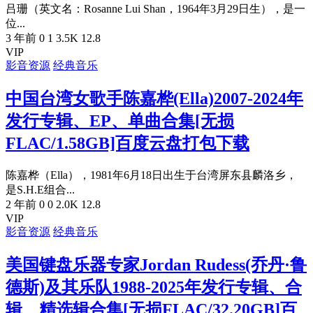
吕珊（英文名：Rosanne Lui Shan，1964年3月29日生），是一
位...
3 年前
0
1
3.5K
12.8
VIP
影音资源
经典音乐
中国台湾女歌手陈嘉桦(Ella)2007-2024年
发行专辑、EP、单曲合集[无损
FLAC/1.58GB]百度云盘打包下载
陈嘉桦（Ella），1981年6月18日出生于台湾屏东县麟洛乡，
是S.H.E组合...
2 年前
0
0
2.0K
12.8
VIP
影音资源
经典音乐
美国键盘乐器专家Jordan Rudess(乔丹·鲁
德斯)及其乐队1988-2025年发行专辑、合
辑、精选辑合集[无损FLAC/32.20GB]百