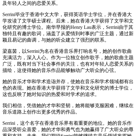
及年轻人之间的恋爱关系。
Serrini毕业于香港中文大学，获得英语学士学位，并在香港大
学攻读了文学硕士课程。后来，她在香港大学获得了文学和文
化研究的博士学位。南华早报的Henry Lau表示，Serrini由于其
独特且有趣的歌词，涵盖了从爱情到时事的广泛主题，通过新
颖且易记的曲调，与她的听众建立了强烈的联系。
梁嘉茵，以Serrini为名在香港音乐界打响名号，她的创作歌曲
充满活力，深入人心。作为一位独立创作歌手，她的歌曲主题
广泛，既有对当下社会事件的关注，也有对年轻人恋爱关系的
描绘，这使得她的音乐作品能够触动广大听众的心弦。
她的音乐才华和学术造诣并存，使她在音乐和学术领域都有出
色的表现。她在香港大学获得了文学和文化研究的博士学位，
这也反映了她对知识的热爱和对学术的追求。
我们相信，凭借她的才华和坚韧，她将能够克服困难，继续在
音乐道路上创作出更多优秀的作品。
Serrini，这个名字在香港音乐界有着重要的地位。她的音乐作
品深受听众喜爱，她的才华和勇气也为她赢得了广大听众的尊
重和支持。未来，我们期待Serrini能够继续在音乐领域发挥她