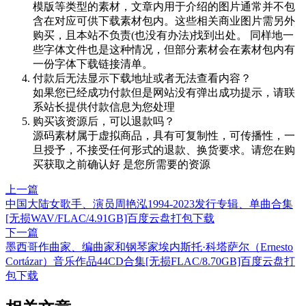
模版等类型的素材，文章内用于介绍的图片通常并不包
含在对应可供下载素材包内。这些相关商业图片需另外
购买，且本站不负责(也没有办法)找到出处。 同样地一
些字体文件也是这种情况，但部分素材会在素材包内有
一份字体下载链接清单。
付款后无法显示下载地址或者无法查看内容？
如果您已经成功付款但是网站没有弹出成功提示，请联
系站长提供付款信息为您处理
购买该资源后，可以退款吗？
源码素材属于虚拟商品，具有可复制性，可传播性，一
旦授予，不接受任何形式的退款、换货要求。请您在购
买获取之前确认好 是您所需要的资源
上一篇
中国大陆女歌手、演员周艳泓1994-2023发行专辑、单曲合集
[无损WAV/FLAC/4.91GB]百度云盘打包下载
下一篇
墨西哥作曲家、编曲家和钢琴家埃内斯托·科塔萨尔（Ernesto
Cortázar）音乐作品44CD合集[无损FLAC/8.70GB]百度云盘打
包下载