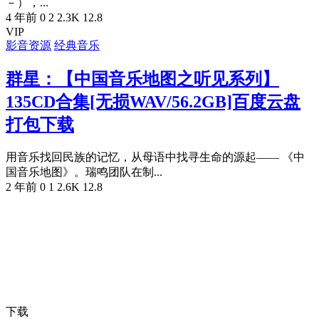
－），...
4 年前
0
2
2.3K
12.8
VIP
影音资源
经典音乐
群星：【中国音乐地图之听见系列】
135CD合集[无损WAV/56.2GB]百度云盘
打包下载
用音乐找回民族的记忆，从母语中找寻生命的源起—— 《中
国音乐地图》。瑞鸣团队在制...
2 年前
0
1
2.6K
12.8
下载