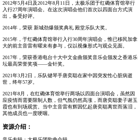
2012年5月4日及2012年8月11日，太极乐团于红磡体育馆举行
入行27周年演唱会。在这次演唱会他们首次以四面台方式演
出，备受好评。
2014年，荣获 新城劲爆颁奖典礼 殿堂乐队大奖。
2015年，于红磡体育馆举行入行30周年演唱会，惟已移民加拿
大的前主音雷有曜未有参与，仅以视像形式与观众见面。
2017年，荣获香港电台十大中文金曲颁奖音乐会颁发之香港乐
坛最高荣誉奖项——金针奖。
2021年3月2日，乐队键琴手唐奕聪在家中因突发性心脏病逝
世，终年57岁。
2021年8月，在红磡体育馆举行两场以四面台演唱会，虽然因
应疫情而需要限制人数，但气氛仍然高涨，而唐奕聪妻子谢玉
霞也有到场观赏。当中主音雷有辉因忆起唐奕聪离世而落泪，
其他成员也一度哽咽。
资源介绍：
音乐专辑：太极乐团歌曲合辑