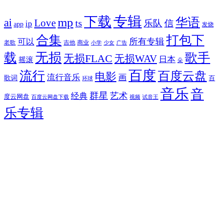
专辑
下载
华语
mp
ai
Love
ts
乐队
信
ip
app
发烧
合集
打包下
所有专辑
可以
老歌
吉他
商业
少女
广告
小学
无损
载
歌手
无损FLAC
无损WAV
日本
摇滚
朵
百度
流行
百度云盘
电影
流行音乐
画
歌词
百
环球
音乐
音
群星
艺术
经典
度云网盘
百度云网盘下载
试音王
视频
乐专辑