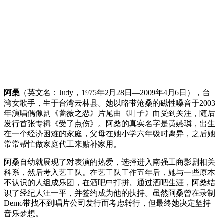
阿桑
（英文名：Judy，1975年2月28日—2009年4月6日），台
湾女歌手，生于台湾云林县。她以略带沧桑的磁性嗓音于2003
年演唱偶像剧《蔷薇之恋》片尾曲《叶子》而受到关注，随后
发行首张专辑《受了点伤》。阿桑的真实名字是黄嬿璘，出生
在一个经济困难的家庭，父母在她小学六年级时离异，之后她
常常帮忙做家庭代工来贴补家用。
阿桑自幼就展现了对表演的热爱，选择进入南强工商影剧相关
科系，然后考入艺工队。在艺工队工作五年后，她与一些原本
不认识的人组成乐团，在酒吧中打拼。通过酒吧生涯，阿桑结
识了经纪人汪一平，并签约成为他的扶持。虽然阿桑曾在录制
Demo带找不到唱片公司发行而考虑转行，但最终她决定坚持
音乐梦想。