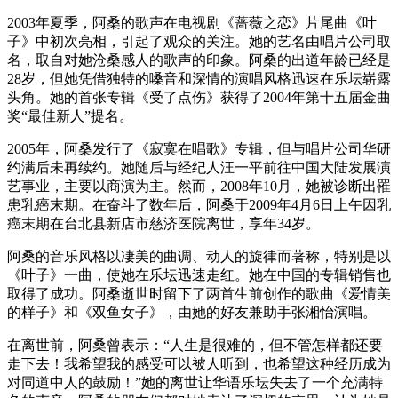
2003年夏季，阿桑的歌声在电视剧《蔷薇之恋》片尾曲《叶
子》中初次亮相，引起了观众的关注。她的艺名由唱片公司取
名，取自对她沧桑感人的歌声的印象。阿桑的出道年龄已经是
28岁，但她凭借独特的嗓音和深情的演唱风格迅速在乐坛崭露
头角。她的首张专辑《受了点伤》获得了2004年第十五届金曲
奖“最佳新人”提名。
2005年，阿桑发行了《寂寞在唱歌》专辑，但与唱片公司华研
约满后未再续约。她随后与经纪人汪一平前往中国大陆发展演
艺事业，主要以商演为主。然而，2008年10月，她被诊断出罹
患乳癌末期。在奋斗了数年后，阿桑于2009年4月6日上午因乳
癌末期在台北县新店市慈济医院离世，享年34岁。
阿桑的音乐风格以凄美的曲调、动人的旋律而著称，特别是以
《叶子》一曲，使她在乐坛迅速走红。她在中国的专辑销售也
取得了成功。阿桑逝世时留下了两首生前创作的歌曲《爱情美
的样子》和《双鱼女子》，由她的好友兼助手张湘怡演唱。
在离世前，阿桑曾表示：“人生是很难的，但不管怎样都还要
走下去！我希望我的感受可以被人听到，也希望这种经历成为
对同道中人的鼓励！”她的离世让华语乐坛失去了一个充满特