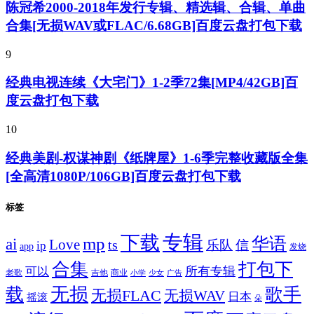
陈冠希2000-2018年发行专辑、精选辑、合辑、单曲
合集[无损WAV或FLAC/6.68GB]百度云盘打包下载
9
经典电视连续《大宅门》1-2季72集[MP4/42GB]百
度云盘打包下载
10
经典美剧-权谋神剧《纸牌屋》1-6季完整收藏版全集
[全高清1080P/106GB]百度云盘打包下载
标签
专辑
下载
华语
mp
ai
Love
ts
乐队
信
ip
app
发烧
合集
打包下
所有专辑
可以
老歌
吉他
商业
少女
广告
小学
无损
载
歌手
无损FLAC
无损WAV
日本
摇滚
朵