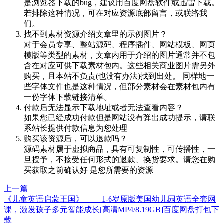
是浏览器下载的bug，建议用百度网盘软件或迅雷下载。
若排除这种情况，可在对应资源底部留言，或联络我
们。
找不到素材资源介绍文章里的示例图片？
对于会员专享、整站源码、程序插件、网站模板、网页
模版等类型的素材，文章内用于介绍的图片通常并不包
含在对应可供下载素材包内。这些相关商业图片需另外
购买，且本站不负责(也没有办法)找到出处。 同样地一
些字体文件也是这种情况，但部分素材会在素材包内有
一份字体下载链接清单。
付款后无法显示下载地址或者无法查看内容？
如果您已经成功付款但是网站没有弹出成功提示，请联
系站长提供付款信息为您处理
购买该资源后，可以退款吗？
源码素材属于虚拟商品，具有可复制性，可传播性，一
旦授予，不接受任何形式的退款、换货要求。请您在购
买获取之前确认好 是您所需要的资源
上一篇
《儿童英语启蒙王国》—— 1-6岁原版美国幼儿园英语全套网
课，激发孩子多元智能成长[高清MP4/8.19GB]百度网盘打包下
载