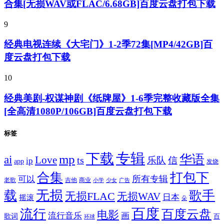
合集[无损WAV或FLAC/6.68GB]百度云盘打包下载
9
经典电视连续《大宅门》1-2季72集[MP4/42GB]百
度云盘打包下载
10
经典美剧-权谋神剧《纸牌屋》1-6季完整收藏版全集
[全高清1080P/106GB]百度云盘打包下载
标签
专辑
下载
华语
mp
ai
Love
ts
乐队
信
ip
app
发烧
合集
打包下
所有专辑
可以
老歌
吉他
商业
少女
广告
小学
无损
载
歌手
无损FLAC
无损WAV
日本
摇滚
朵
百度
流行
百度云盘
电影
流行音乐
画
歌词
百
环球