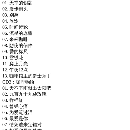
01. 天堂的钥匙
02. 漫步街头
03. 别离
04. 旅途
05. 时间齿轮
06. 流星的愿望
07. 来杯咖啡
08. 悲伤的信件
09. 爱的标尺
10. 雪绒花
11. 爬上月亮
12. 午夜12点
13. 咖啡馆里的爵士乐手
CD3：咖啡物语
01. 天不下雨就出太阳吧
02. 九百九十九朵玫瑰
03. 样样红
04. 曾经心痛
05. 为爱流过泪
06. 最爱是你
07. 情凭谁来定错对