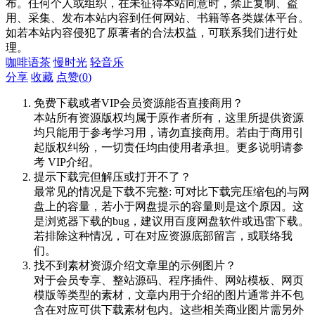
布。任何个人或组织，在未征得本站同意时，禁止复制、盗
用、采集、发布本站内容到任何网站、书籍等各类媒体平台。
如若本站内容侵犯了原著者的合法权益，可联系我们进行处
理。
咖啡语茶
慢时光
轻音乐
分享
收藏
点赞(
0
)
免费下载或者VIP会员资源能否直接商用？
本站所有资源版权均属于原作者所有，这里所提供资源
均只能用于参考学习用，请勿直接商用。若由于商用引
起版权纠纷，一切责任均由使用者承担。更多说明请参
考 VIP介绍。
提示下载完但解压或打开不了？
最常见的情况是下载不完整: 可对比下载完压缩包的与网
盘上的容量，若小于网盘提示的容量则是这个原因。这
是浏览器下载的bug，建议用百度网盘软件或迅雷下载。
若排除这种情况，可在对应资源底部留言，或联络我
们。
找不到素材资源介绍文章里的示例图片？
对于会员专享、整站源码、程序插件、网站模板、网页
模版等类型的素材，文章内用于介绍的图片通常并不包
含在对应可供下载素材包内。这些相关商业图片需另外