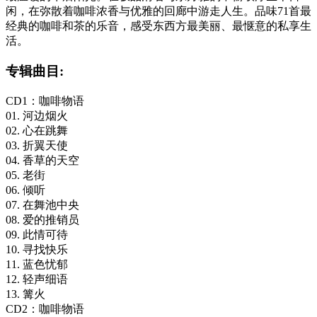
闲，在弥散着咖啡浓香与优雅的回廊中游走人生。品味71首最
经典的咖啡和茶的乐音，感受东西方最美丽、最惬意的私享生
活。
专辑曲目:
CD1：咖啡物语
01. 河边烟火
02. 心在跳舞
03. 折翼天使
04. 香草的天空
05. 老街
06. 倾听
07. 在舞池中央
08. 爱的推销员
09. 此情可待
10. 寻找快乐
11. 蓝色忧郁
12. 轻声细语
13. 篝火
CD2：咖啡物语