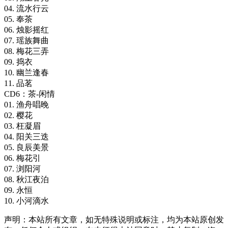
04. 流水行云
05. 奉茶
06. 烛影摇红
07. 瑶族舞曲
08. 梅花三弄
09. 捣衣
10. 幽兰逢春
11. 品茗
CD6：茶-闲情
01. 渔舟唱晚
02. 樱花
03. 枉凝眉
04. 阳关三迭
05. 良辰美景
06. 梅花引
07. 浏阳河
08. 秋江夜泊
09. 永恒
10. 小河滴水
声明：本站所有文章，如无特殊说明或标注，均为本站原创发