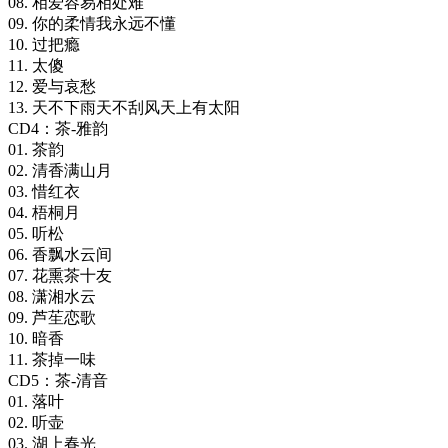
08. 相爱容易相处难
09. 你的柔情我永远不懂
10. 过把瘾
11. 太傻
12. 爱与哀愁
13. 天不下雨天不刮风天上有太阳
CD4：茶-雅韵
01. 茶韵
02. 清香满山月
03. 惜红衣
04. 梧桐月
05. 听松
06. 香飘水云间
07. 花熏茶十友
08. 潇湘水云
09. 芦苼恋歌
10. 暗香
11. 茶掉一味
CD5：茶-清音
01. 落叶
02. 听壶
03. 湖上春光