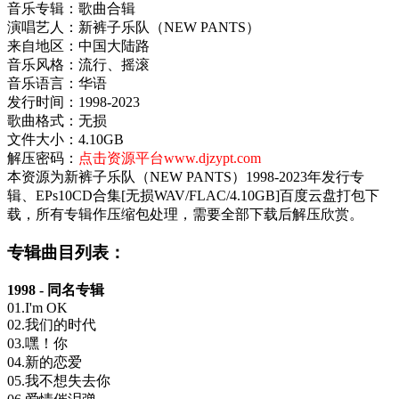
音乐专辑：歌曲合辑
演唱艺人：新裤子乐队（NEW PANTS）
来自地区：中国大陆路
音乐风格：流行、摇滚
音乐语言：华语
发行时间：1998-2023
歌曲格式：无损
文件大小：4.10GB
解压密码：
点击资源平台www.djzypt.com
本资源为新裤子乐队（NEW PANTS）1998-2023年发行专
辑、EPs10CD合集[无损WAV/FLAC/4.10GB]百度云盘打包下
载，所有专辑作压缩包处理，需要全部下载后解压欣赏。
专辑曲目列表：
1998 - 同名专辑
01.I'm OK
02.我们的时代
03.嘿！你
04.新的恋爱
05.我不想失去你