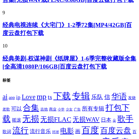
9
经典电视连续《大宅门》1-2季72集[MP4/42GB]百
度云盘打包下载
10
经典美剧-权谋神剧《纸牌屋》1-6季完整收藏版全集
[全高清1080P/106GB]百度云盘打包下载
标签
专辑
下载
华语
mp
ai
Love
ts
乐队
信
ip
app
发烧
合集
打包下
所有专辑
可以
老歌
吉他
商业
少女
广告
小学
无损
载
歌手
无损FLAC
无损WAV
日本
摇滚
朵
百度
流行
百度云盘
电影
流行音乐
画
歌词
百
环球