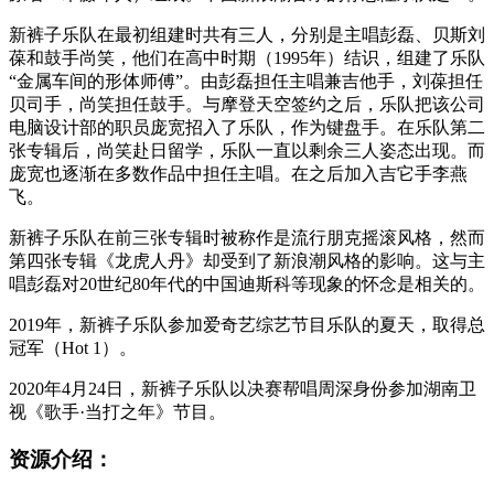
新裤子乐队在最初组建时共有三人，分别是主唱彭磊、贝斯刘
葆和鼓手尚笑，他们在高中时期（1995年）结识，组建了乐队
“金属车间的形体师傅”。由彭磊担任主唱兼吉他手，刘葆担任
贝司手，尚笑担任鼓手。与摩登天空签约之后，乐队把该公司
电脑设计部的职员庞宽招入了乐队，作为键盘手。在乐队第二
张专辑后，尚笑赴日留学，乐队一直以剩余三人姿态出现。而
庞宽也逐渐在多数作品中担任主唱。在之后加入吉它手李燕
飞。
新裤子乐队在前三张专辑时被称作是流行朋克摇滚风格，然而
第四张专辑《龙虎人丹》却受到了新浪潮风格的影响。这与主
唱彭磊对20世纪80年代的中国迪斯科等现象的怀念是相关的。
2019年，新裤子乐队参加爱奇艺综艺节目乐队的夏天，取得总
冠军（Hot 1）。
2020年4月24日，新裤子乐队以决赛帮唱周深身份参加湖南卫
视《歌手·当打之年》节目。
资源介绍：