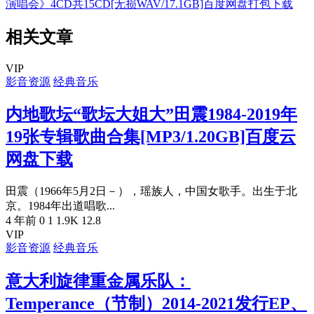
演唱会》4CD共15CD[无损WAV/17.1GB]百度网盘打包下载
相关文章
VIP
影音资源
经典音乐
内地歌坛“歌坛大姐大”田震1984-2019年
19张专辑歌曲合集[MP3/1.20GB]百度云
网盘下载
田震（1966年5月2日－），瑶族人，中国女歌手。出生于北
京。1984年出道唱歌...
4 年前
0
1
1.9K
12.8
VIP
影音资源
经典音乐
意大利旋律重金属乐队：
Temperance（节制）2014-2021发行EP、