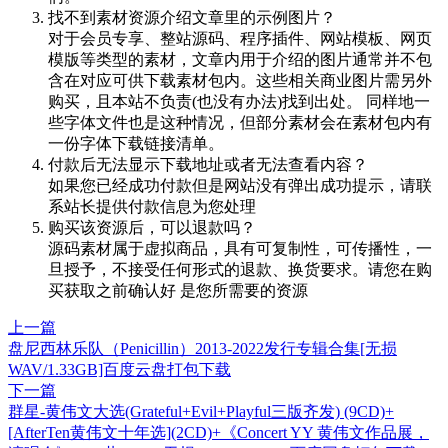
找不到素材资源介绍文章里的示例图片？
对于会员专享、整站源码、程序插件、网站模板、网页
模版等类型的素材，文章内用于介绍的图片通常并不包
含在对应可供下载素材包内。这些相关商业图片需另外
购买，且本站不负责(也没有办法)找到出处。 同样地一
些字体文件也是这种情况，但部分素材会在素材包内有
一份字体下载链接清单。
付款后无法显示下载地址或者无法查看内容？
如果您已经成功付款但是网站没有弹出成功提示，请联
系站长提供付款信息为您处理
购买该资源后，可以退款吗？
源码素材属于虚拟商品，具有可复制性，可传播性，一
旦授予，不接受任何形式的退款、换货要求。请您在购
买获取之前确认好 是您所需要的资源
上一篇
盘尼西林乐队（Penicillin）2013-2022发行专辑合集[无损
WAV/1.33GB]百度云盘打包下载
下一篇
群星-黄伟文大选(Grateful+Evil+Playful三版齐发) (9CD)+
[AfterTen黄伟文十年选](2CD)+《Concert YY 黄伟文作品展，