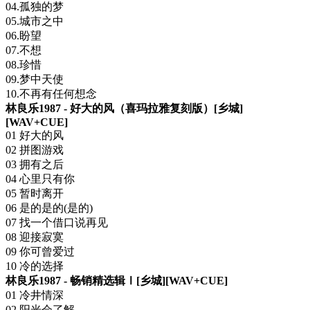
04.孤独的梦
05.城市之中
06.盼望
07.不想
08.珍惜
09.梦中天使
10.不再有任何想念
林良乐1987 - 好大的风（喜玛拉雅复刻版）[乡城]
[WAV+CUE]
01 好大的风
02 拼图游戏
03 拥有之后
04 心里只有你
05 暂时离开
06 是的是的(是的)
07 找一个借口说再见
08 迎接寂寞
09 你可曾爱过
10 冷的选择
林良乐1987 - 畅销精选辑Ⅰ[乡城][WAV+CUE]
01 冷井情深
02 阳光会了解