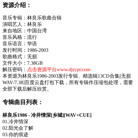
资源介绍：
音乐专辑：林良乐歌曲合辑
演唱艺人：林良乐
来自地区：中国台湾
音乐风格：流行
音乐语言：华语
发行时间：1986-2003
歌曲格式：无损
文件大小：7.38GB
解压密码：
点击资源平台www.djzypt.com
本资源为林良乐1986-2003发行专辑、精选辑13CD合集[无损
WAV/7.38]百度云盘打包下载，所有专辑作压缩包处理，需要
全部下载后解压欣赏。
专辑曲目列表：
林良乐1986 - 冷井情深[乡城][WAV+CUE]
01.冷井情深
02.阳光会了解
03.你的痕迹