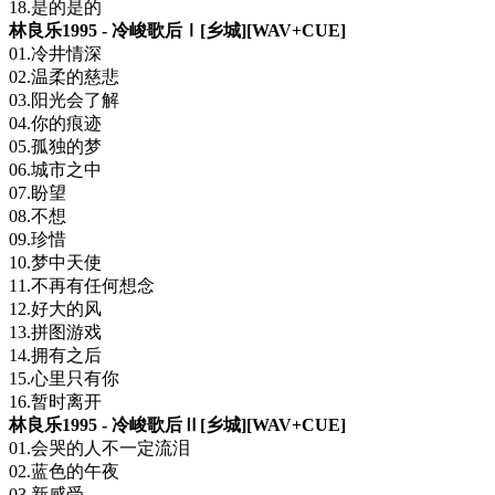
18.是的是的
林良乐1995 - 冷峻歌后Ⅰ[乡城][WAV+CUE]
01.冷井情深
02.温柔的慈悲
03.阳光会了解
04.你的痕迹
05.孤独的梦
06.城市之中
07.盼望
08.不想
09.珍惜
10.梦中天使
11.不再有任何想念
12.好大的风
13.拼图游戏
14.拥有之后
15.心里只有你
16.暂时离开
林良乐1995 - 冷峻歌后Ⅱ[乡城][WAV+CUE]
01.会哭的人不一定流泪
02.蓝色的午夜
03.新感受