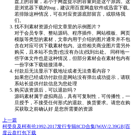
盘上的容量，若小于网盘提示的容量则是这个原因。这
是浏览器下载的bug，建议用百度网盘软件或迅雷下载。
若排除这种情况，可在对应资源底部留言，或联络我
们。
找不到素材资源介绍文章里的示例图片？
对于会员专享、整站源码、程序插件、网站模板、网页
模版等类型的素材，文章内用于介绍的图片通常并不包
含在对应可供下载素材包内。这些相关商业图片需另外
购买，且本站不负责(也没有办法)找到出处。 同样地一
些字体文件也是这种情况，但部分素材会在素材包内有
一份字体下载链接清单。
付款后无法显示下载地址或者无法查看内容？
如果您已经成功付款但是网站没有弹出成功提示，请联
系站长提供付款信息为您处理
购买该资源后，可以退款吗？
源码素材属于虚拟商品，具有可复制性，可传播性，一
旦授予，不接受任何形式的退款、换货要求。请您在购
买获取之前确认好 是您所需要的资源
上一篇
柯受良及柯有伦1992-2017发行专辑8CD合集[WAV/2.39GB]百
度云盘打包下载