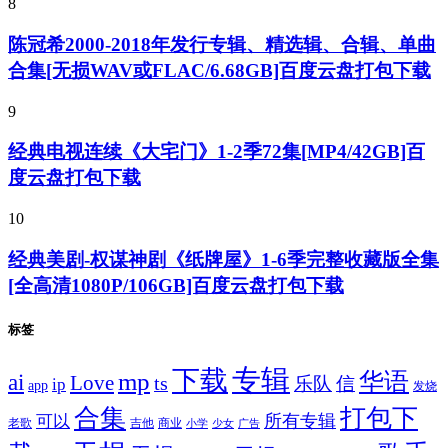
8
陈冠希2000-2018年发行专辑、精选辑、合辑、单曲
合集[无损WAV或FLAC/6.68GB]百度云盘打包下载
9
经典电视连续《大宅门》1-2季72集[MP4/42GB]百
度云盘打包下载
10
经典美剧-权谋神剧《纸牌屋》1-6季完整收藏版全集
[全高清1080P/106GB]百度云盘打包下载
标签
专辑
下载
华语
mp
ai
Love
ts
乐队
信
ip
app
发烧
合集
打包下
所有专辑
可以
老歌
吉他
商业
少女
广告
小学