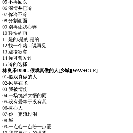
05 不再回头
06 深情井已冷
07 你冷不冷
08 分割画面
09 別再让我心碎
10 轻快的雨
11 是的.是的.是的
12 找一个藉口说再见
13 迎接寂寞
14 你可曾爱过
15 冷的选择
林良乐1990 - 假戏真做的人[乡城][WAV+CUE]
01-假戏真做的人
02-风筝在飞
03-我被情伤
04-一场恍然大悟的雨
05-没有爱等于没有我
06-真心人
07-你一定流过泪
08-城
09-一点心一点盼一点爱
10-我需要恋人的温柔