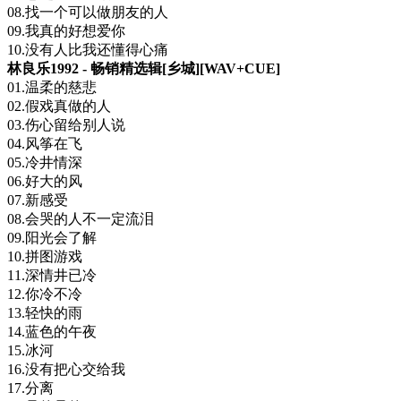
08.找一个可以做朋友的人
09.我真的好想爱你
10.没有人比我还懂得心痛
林良乐1992 - 畅销精选辑[乡城][WAV+CUE]
01.温柔的慈悲
02.假戏真做的人
03.伤心留给别人说
04.风筝在飞
05.冷井情深
06.好大的风
07.新感受
08.会哭的人不一定流泪
09.阳光会了解
10.拼图游戏
11.深情井已冷
12.你冷不冷
13.轻快的雨
14.蓝色的午夜
15.冰河
16.没有把心交给我
17.分离