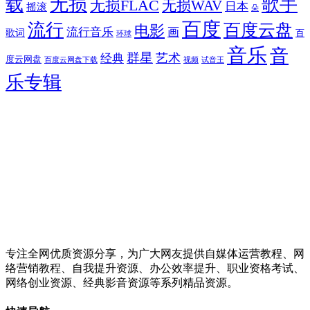
无损
载
歌手
无损FLAC
无损WAV
日本
摇滚
朵
百度
流行
百度云盘
电影
流行音乐
画
歌词
百
环球
音乐
音
群星
艺术
经典
度云网盘
百度云网盘下载
试音王
视频
乐专辑
专注全网优质资源分享，为广大网友提供自媒体运营教程、网
络营销教程、自我提升资源、办公效率提升、职业资格考试、
网络创业资源、经典影音资源等系列精品资源。