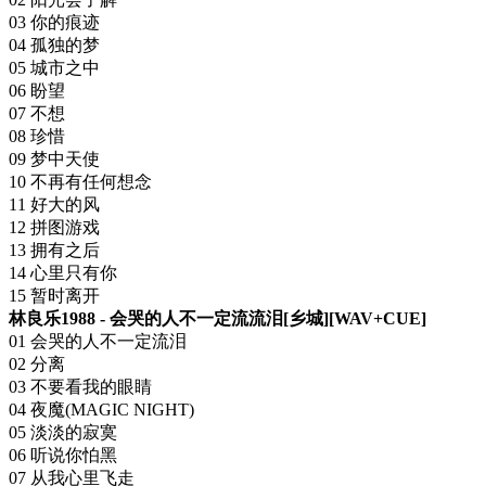
03 你的痕迹
04 孤独的梦
05 城市之中
06 盼望
07 不想
08 珍惜
09 梦中天使
10 不再有任何想念
11 好大的风
12 拼图游戏
13 拥有之后
14 心里只有你
15 暂时离开
林良乐1988 - 会哭的人不一定流流泪[乡城][WAV+CUE]
01 会哭的人不一定流泪
02 分离
03 不要看我的眼睛
04 夜魔(MAGIC NIGHT)
05 淡淡的寂寞
06 听说你怕黑
07 从我心里飞走