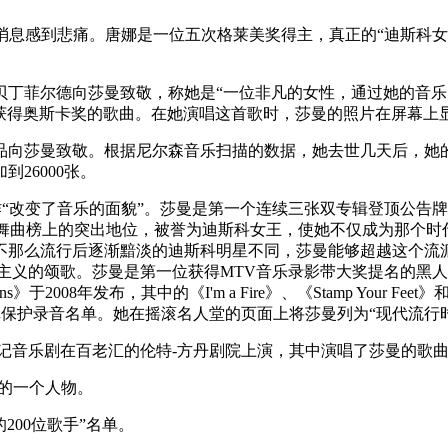
的消息感到悲痛。唐娜是一位五次格莱美奖得主，真正的“迪斯科
手娜塔莎·贝丁菲尔德向莎曼致敬，称她是“一位非凡的女性，通过她
是莎曼获得奥斯卡奖的歌曲。在她演唱这首歌时，莎曼的照片在屏幕上
曼致敬。根据尼尔森音乐扫描的数据，她去世几天后，她的专辑销量
26000张。
音乐的面貌”。莎曼是第一个连续三张双专辑登顶公告牌专辑榜的艺人：《L
I》。她成为了文化偶像，她在舞曲榜上的突出地位，被誉为迪斯科女王，使她
流行后逐渐黯淡的迪斯科明星不同，莎曼能够超越这个流派，转向流行摇
个女权主义的颂歌。莎曼是第一位获得MTV音乐录影带大奖提名的
8年发布，其中的《I'm a Fire》、《Stamp Your Feet》和
录音登记保护录音名单。她在摇滚名人堂的页面上将莎曼列为“现代流
 Musical》的传记音乐剧在百老汇的伦特-方丹剧院上演，其中演唱了
上的一个人物。
200位歌手”名单。