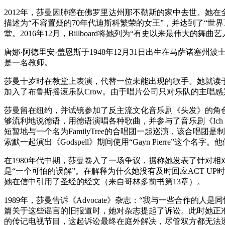
2012年，莎曼因肺癌在佛罗里达州那不勒斯的家中去世。她
描述为“不容置疑的70年代迪斯科繁荣的女王”，并达到了“世界顶
堂。2016年12月，Billboard将她列为“有史以来最伟大的舞曲
唐娜·阿德里安·盖恩斯于1948年12月31日出生在马萨诸
是一名教师。
莎曼十岁时在教堂上表演，代替一位未能出现的歌手。她就读于
加入了布鲁斯摇滚乐队Crow。由于唱片公司只对乐队的主唱
莎曼留在纽约，并试镜参加了反主流文化音乐剧《头发》的角色
够流利地说德语，用德语演唱各种歌曲，并参与了音乐剧《Ich bi
短暂地与一个名为FamilyTree的合唱团一起巡演，该合唱团是
索默一起演出《Godspell》期间使用“Gayn Pierre”这
在1980年代中期，莎曼卷入了一场争议，据称她发表了针对相
是“一个可怕的误解”。在解释为什么她没有及时回应ACT U
她在信中引用了圣经的经文（来自哥林多前书第13章）。
1989年，莎曼告诉《Advocate》杂志：“我与一些合
篇关于这些谣言的旧报道时，她对杂志提起了诉讼。此时她正准备在19
的传记电视节目，这起诉讼最终在庭外解决，尽管双方都无法