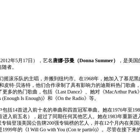
31日-2012年5月17日），艺名
唐娜·莎曼（Donna Summer）
，是美国
追随者。
的迷幻摇滚乐队的主唱，并搬到纽约市。在1968年，她加入了慕
洛特，他们合作录制了具有影响力的迪斯科热门歌曲，如《Love to L
，包括《Last Dance》、她对《MacArthur Park》的翻唱、《
Enough Is Enough)》和《On the Radio》等。
括14首进入前十名的单曲和四首冠军单曲。她在1976年至198
五名），超过了同期任何其他艺人。她在1983年重新进入百强单曲榜前五名，
双专辑登顶美国公告牌200强专辑榜的艺人，并在12个月内在美
I Will Go with You (Con te partirò)》