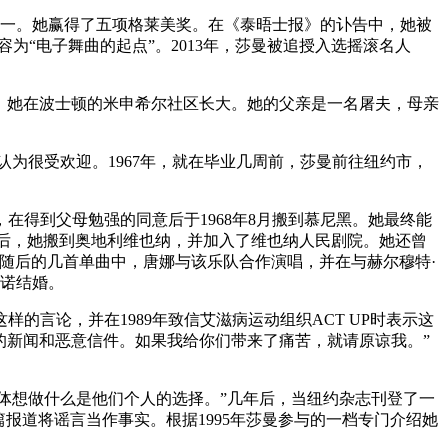
之一。她赢得了五项格莱美奖。在《泰晤士报》的讣告中，她被
形容为“电子舞曲的起点”。2013年，莎曼被追授入选摇滚名人
姐妹。她在波士顿的米申希尔社区长大。她的父亲是一名屠夫，母亲
为很受欢迎。1967年，就在毕业几周前，莎曼前往纽约市，
得到父母勉强的同意后于1968年8月搬到慕尼黑。她最终能
t》。三年后，她搬到奥地利维也纳，并加入了维也纳人民剧院。她还曾
义演出。随后的几首单曲中，唐娜与该乐队合作演唱，并在与赫尔穆特·
达诺结婚。
的言论，并在1989年致信艾滋病运动组织ACT UP时表示这
坏的新闻和恶意信件。如果我给你们带来了痛苦，就请原谅我。”
的身体想做什么是他们个人的选择。”几年后，当纽约杂志刊登了一
声称这篇报道将谣言当作事实。根据1995年莎曼参与的一档专门介绍她