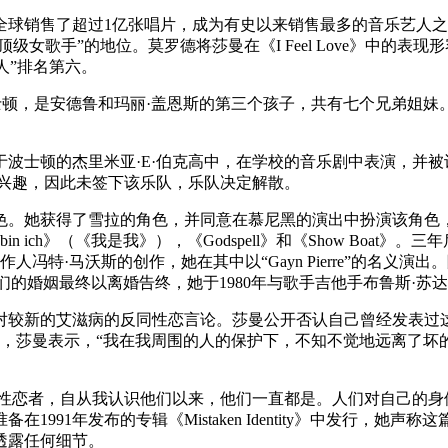
在全球销售了超过1亿张唱片，成为有史以来销售最多的音乐艺人
级女歌手”的地位。莫罗德将莎曼在《I Feel Love》中的表现
艺人”排名第六。
塞州波士顿，是安德鲁和玛丽·盖恩斯的第三个孩子，共有七个兄弟
波士顿的杰里米亚·E·伯克高中，在学校的音乐剧中表演，并被认
感兴趣，因此未签下该乐队，乐队决定解散。
。她获得了雪拉的角色，并同意在慕尼黑的演出中扮演该角色，在
n ich》（《我是我》），《Godspell》和《Show Boa
制作人冯特·马沃斯的创作，她在其中以“Gayn Pierre”的名
个名字。他们的婚姻最终以离婚告终，她于1980年与歌手吉他手布鲁斯·苏
对较新的艾滋病的反同性恋言论。莎曼公开否认自己曾经发表过这样
P时，莎曼表示，“我在我周围的人的保护下，不知不觉地远离了
作的人是同性恋者，自从我认识他们以来，他们一直都是。人们对自己
91年发布的专辑《Mistaken Identity》中发行，她
透露任何细节。