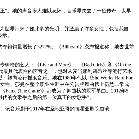
女王”。她的声音令人难以忘怀，音乐界失去了一位传奇，太早
的音乐为世界带来了如此多的光明，并激励了许多女性，包括我自
显示。
增长了3277%。《Billboard》杂志报道称，她去世前
ive and More》、《Bad Girls》和《On the
不仅成为那个时代最具代表性的声音之一，也对从麦当娜到碧昂丝等流行艺术
滚音乐。她在1980年代以《She Works Hard For
黑人女性。莎曼在整个职业生涯中在公告牌舞曲榜上仍然非常成
《Fame (The Game)》都成为了舞曲榜的冠军单曲。2012年5
行时代的女歌手之后的第一位真正的女歌手”。
莎曼的歌曲。该音乐剧于2017年在圣地亚哥的拉霍亚剧院首演。