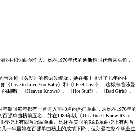
的歌手和词曲创作人。她在1970年代的迪斯科时代崭露头角，
尼黑的音乐剧《头发》的德语改编版，她在那里度过了几年的生
ove You Baby》和《I Feel Love》，这标志着莎曼
Heaven Knows》、《Hot Stuff》、《Bad Girls》、
4年期间每年都有一首进入前40名的热门单曲，从她在1976年的
并在1989年以《This Time I Know It's for
国排行榜上有四首冠军单曲。她还在美国的R&B单曲榜上有两首
。尽管在接下来的几十年里她在百强单曲榜上的成绩下降，但莎曼在整个职业生