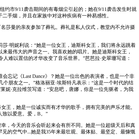
约市9/11袭击期间的有毒烟尘引起的；她在9/11袭击发生时就
于二手烟，并且在家族中对这种疾病有一种易感性。
几百名莎曼的亲友参加了葬礼。葬礼是私人仪式，教堂内不允许摄
莉莎·明妮利说：“她是一位女王，迪斯科女王，我们将永远跳着
史以来最伟大的声音之一。我喜欢她的唱片。她是迪斯科女王，
令人难以置信的才华改变了音乐世界。”芭芭拉·史翠珊写道：
忘记《Last Dance》？她是一位出色的表演者，也是一个非
几个朋友之一。”格洛丽亚·埃斯特凡表示：“这是一个时代的结
”莱妮·克拉维茨写道：“安息吧，唐娜，你是一位先驱者，为我
科女王，她是一位诚实而有才华的歌手，拥有完美的声乐才能。
致以爱意。爱，B。”
荣幸，今天的音乐会听起来会有所不同。她是一位超级天后和真
的空气中...她是我35年来最壮观、最体贴、最坚定、最慷慨