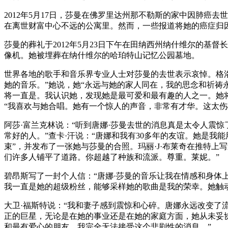
2012年5月17日，莎曼在佛罗里达州那不勒斯的家中因肺癌去
在离世财富中心不远的公寓里。然而，一些报道将她的癌症归
莎曼的葬礼于2012年5月23日下午在田纳西州纳什维尔的
像机。她被埋葬在纳什维尔的哈珀特山记忆公园墓地。
世界各地的歌手和音乐界专业人士对莎曼的去世表示哀悼。格洛
她的音乐。”她说，她“永远与她的家人同在，我的思念和祈祷
将一直是。我认识她，发现她是最可爱和最有趣的人之一。她将
“我喜欢与她合唱。她有一个惊人的声音，非常有才华。这太伤
阿莎·富兰克林说：“听到唐娜·莎曼去世的消息真是太令人震惊了
常好的人。”查卡·汗说：“唐娜和我有30多年的友谊。她是我
束”，并发布了一张她与莎曼的合照。玛丽·J·布莱奇在推特上
们许多人铺平了道路。你超越了种族和流派。尊重。莱妮。”
碧昂斯写了一封个人信：“唐娜·莎曼的音乐让我在情感和身
我一直是她的超级粉丝，能够采样她的歌曲是我的荣幸。她触
大卫·福斯特说：“我和妻子感到震惊和心碎。唐娜永远改变
正的巨星，无论是在她的事业还是在她的家庭方面，她从未妥协
和最有爱心的朋友。我完全无法接受这个悲剧性的消息。”