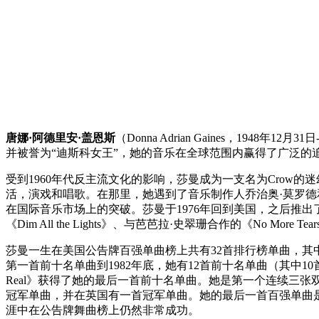
唐娜·阿德里安·盖恩斯
（Donna Adrian Gaines，1948年12月
并被誉为“迪斯科女王”，她的音乐在全球范围内赢得了广泛的
受到1960年代反主流文化的影响，莎曼成为一支名为Crow
活，演戏和唱歌。在那里，她遇到了音乐制作人乔治奥·莫罗德和皮特·贝
在国际音乐市场上的突破。莎曼于1976年回到美国，之后推出了更多的热门歌曲
《Dim All the Lights》、与芭芭拉·史翠珊合作的《No More Tears (
莎曼一生在美国公告牌百强单曲榜上共有32首排行榜单曲，其中包
第一首前十名单曲到1982年底，她有12首前十名单曲（其中10首进入前
Real》获得了她的最后一首前十名单曲。她是第一个连续三张
冠军单曲，并在英国有一首冠军单曲。她的最后一首百强单曲是1999年的《
涯中在公告牌舞曲榜上仍然非常成功。