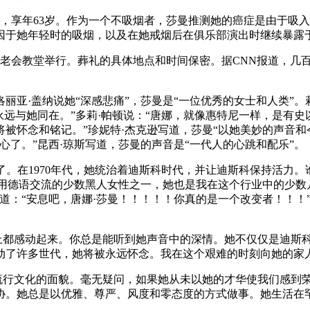
世，享年63岁。作为一个不吸烟者，莎曼推测她的癌症是由于吸入纽
因于她年轻时的吸烟，以及在她戒烟后在俱乐部演出时继续暴露
基督长老会教堂举行。葬礼的具体地点和时间保密。据CNN报道，
丽亚·盖纳说她“深感悲痛”，莎曼是“一位优秀的女士和人类”。
永远与她同在。”多莉·帕顿说：“唐娜，就像惠特尼一样，是有
被怀念和铭记。”珍妮特·杰克逊写道，莎曼“以她美妙的声音和
心了。”昆西·琼斯写道，莎曼的声音是“一代人的心跳和配乐”。
。在1970年代，她统治着迪斯科时代，并让迪斯科保持活力。谁会
能用德语交流的少数黑人女性之一，她也是我在这个行业中的少数
写道：“安息吧，唐娜·莎曼！！！！！你真的是一个改变者！！！
体上都感动起来。你总是能听到她声音中的深情。她不仅仅是迪斯
动了许多世代，她将被永远怀念。我在这个艰难的时刻向她的家人
了流行文化的面貌。毫无疑问，如果她从未以她的才华使我们感到
。她总是以优雅、尊严、风度和零态度的方式做事。她生活在罕见