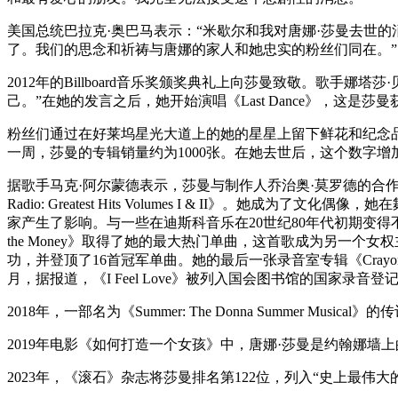
美国总统巴拉克·奥巴马表示：“米歇尔和我对唐娜·莎曼去世
了。我们的思念和祈祷与唐娜的家人和她忠实的粉丝们同在。”
2012年的Billboard音乐奖颁奖典礼上向莎曼致敬。歌
己。”在她的发言之后，她开始演唱《Last Dance》，这
粉丝们通过在好莱坞星光大道上的她的星星上留下鲜花和纪念品向莎
一周，莎曼的专辑销量约为1000张。在她去世后，这个数字增加到
据歌手马克·阿尔蒙德表示，莎曼与制作人乔治奥·莫罗德的合作“改变了
Radio: Greatest Hits Volumes I & I
家产生了影响。与一些在迪斯科音乐在20世纪80年代初期变得不那么
the Money》取得了她的最大热门单曲，这首歌成为另一
功，并登顶了16首冠军单曲。她的最后一张录音室专辑《Crayons》于200
月，据报道，《I Feel Love》被列入国会图书馆的国家
2018年，一部名为《Summer: The Donna Summer
2019年电影《如何打造一个女孩》中，唐娜·莎曼是约翰娜墙
2023年，《滚石》杂志将莎曼排名第122位，列入“史上最伟大的