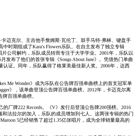
卡迈克尔、主吉他手詹姆斯·瓦伦丁、鼓手马特·弗林、键盘手
成了Kara's Flowers乐队。
在自主发布了独立专辑
辑反响平平，之后唱片公司解约，乐队成员转而专注于大学学业。2001年，乐队以
月发布了他们的首张专辑《Songs About Jane》。凭借热门单曲
5年获得四白金销量认证。同年，乐队赢得了格莱美最佳新人奖。2006年，达西
《Makes Me Wonder》成为乐队在公告牌百强单曲榜上的首支冠军单
 Jagger》，该单曲登顶公告牌百强单曲榜。2012年，卡迈克尔离
顶公告牌百强单曲榜。
厂牌222 Records。《V》发行后登顶公告牌200强榜。2016
。随着莫顿和法拉尔的加入，乐队的成员增加到七人。这两张专辑的热门
布。Maroon 5已经销售了超过1.35亿张唱片，成为全球销量最高的