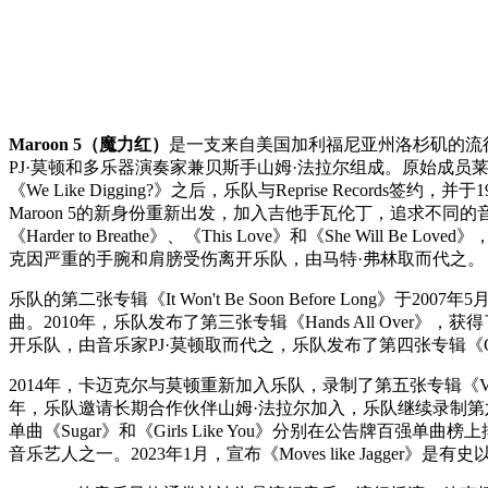
Maroon 5（魔力红）
是一支来自美国加利福尼亚州洛杉矶的流行
PJ·莫顿和多乐器演奏家兼贝斯手山姆·法拉尔组成。原始成员莱文、
《We Like Digging?》之后，乐队与Reprise Recor
Maroon 5的新身份重新出发，加入吉他手瓦伦丁，追求不同的音乐方向
《Harder to Breathe》、《This Love》和《She 
克因严重的手腕和肩膀受伤离开乐队，由马特·弗林取而代之。
乐队的第二张专辑《It Won't Be Soon Before Lon
曲。2010年，乐队发布了第三张专辑《Hands All Over》
开乐队，由音乐家PJ·莫顿取而代之，乐队发布了第四张专辑《Overe
2014年，卡迈克尔与莫顿重新加入乐队，录制了第五张专辑《V》（罗马数
年，乐队邀请长期合作伙伴山姆·法拉尔加入，乐队继续录制第六张录
单曲《Sugar》和《Girls Like You》分别在公告牌百强单
音乐艺人之一。2023年1月，宣布《Moves like Jagger》