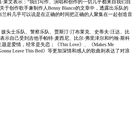
当·莱文表示：“我们写作、演唱和创作的一切几乎都来自我们自
歌手兼制作人Benny Blanco的文章中，透露出乐队的
“巴尼·布兰科几乎可以说是在正确的时间把正确的人聚集在一起创造音
克逊、披头士乐队、警察乐队、贾斯汀·汀布莱克、史蒂夫·汪达、比
丁表示自己受到吉他手帕特·麦西尼、比尔·弗里泽尔和约翰·斯科
是爱情，经常是失恋；《This Love》、《Makes Me
onna Leave This Bed》等更加深情和感人的歌曲则表达了对浪