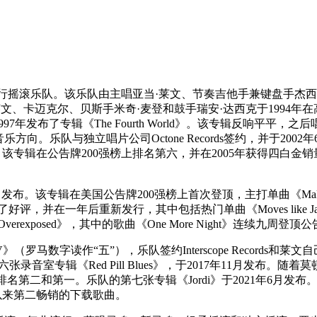
摇滚乐队。该乐队由主唱亚当·莱文、节奏吉他手兼键盘手杰西·
卡迈克尔、贝斯手米奇·麦登和鼓手瑞安·达西克于1994年在高中时期组
ds签约，并于1997年发布了专辑《The Fourth World》。该专
。乐队与独立唱片公司Octone Records签约，并于2002年6
Will Be Loved》，该专辑在公告牌200强榜上排名第六，并在200
g》于2007年5月发布。该专辑在美国公告牌200强榜上首次登顶，主打单曲
，获得了好评，并在一年后重新发行，其中包括热门单曲《Moves like
xposed》，其中的歌曲《One More Night》连续九周登
字读作“五”），乐队签约Interscope Records和莱文自己的
音室专辑《Red Pill Blues》，于2017年11月发布
曲榜上排名第二和第一。乐队的第七张专辑《Jordi》于2021年6月发
是有史以来第二畅销的下载歌曲。