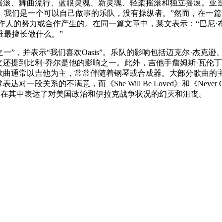
放克摇滚、舞曲流行、蓝眼灵魂、新灵魂、轻柔摇滚和独立摇滚。亚
们是一个可以自己做事的乐队，没有操纵者。”然而，在一篇关于创作
创作歌手和制作人的努力或合作产生的。在同一篇文章中，莱文表示：
谁最擅长做什么。”
之一”，并表示“我们喜欢Oasis”。乐队的影响包括迈克尔·杰
莱文还提到比利·乔尔是他的影响之一。此外，吉他手詹姆斯·瓦伦
e。乐队的歌曲通常以吉他为主，常常伴随着钢琴或合成器。大部分歌曲的主题
一段关系的不满意，而《She Will Be Loved》和《Never G
题，莱文在其中表达了对美国政治和伊拉克战争状况的幻灭和沮丧。