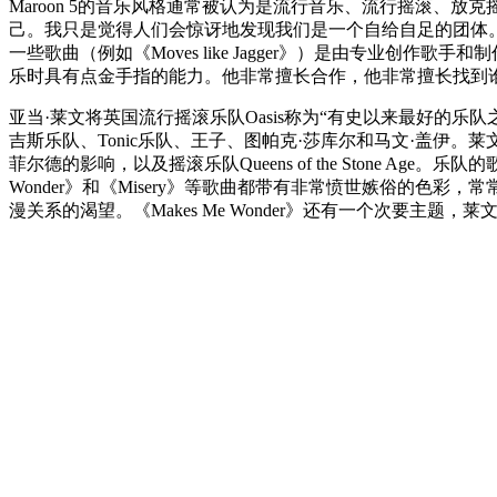
Maroon 5的音乐风格通常被认为是流行音乐、流行摇滚、
己。我只是觉得人们会惊讶地发现我们是一个自给自足的团体。我
一些歌曲（例如《Moves like Jagger》）是由专业
乐时具有点金手指的能力。他非常擅长合作，他非常擅长找到
亚当·莱文将英国流行摇滚乐队Oasis称为“有史以来最好的乐队
吉斯乐队、Tonic乐队、王子、图帕克·莎库尔和马文·盖伊。
菲尔德的影响，以及摇滚乐队Queens of the Stone Ag
Wonder》和《Misery》等歌曲都带有非常愤世嫉俗的色彩，常常表达对
漫关系的渴望。《Makes Me Wonder》还有一个次要主