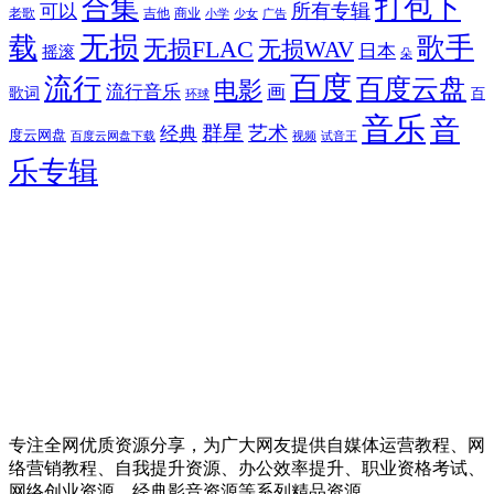
合集
打包下
所有专辑
可以
老歌
吉他
商业
少女
广告
小学
无损
载
歌手
无损FLAC
无损WAV
日本
摇滚
朵
百度
流行
百度云盘
电影
流行音乐
画
歌词
百
环球
音乐
音
群星
艺术
经典
度云网盘
百度云网盘下载
试音王
视频
乐专辑
专注全网优质资源分享，为广大网友提供自媒体运营教程、网
络营销教程、自我提升资源、办公效率提升、职业资格考试、
网络创业资源、经典影音资源等系列精品资源。