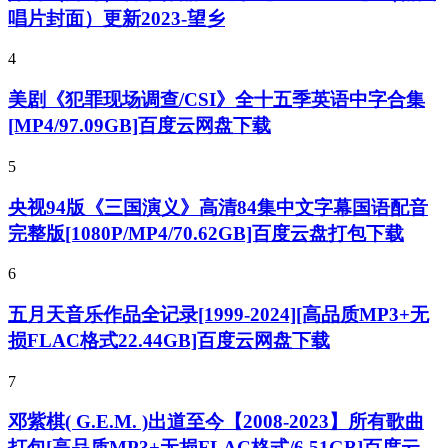
唱片封面）更新2023-望乡
4
美剧《犯罪现场调查/CSI》全十五季英语中字合集
[MP4/97.09GB]百度云网盘下载
5
央视94版《三国演义》高清84集中文字幕国语配音
完整版[1080P/MP4/70.62GB]百度云盘打包下载
6
五月天音乐作品全记录[1999-2024][高品质MP3+无
损FLAC格式22.44GB]百度云网盘下载
7
邓紫棋( G.E.M. )出道至今【2008-2023】所有歌曲
打包[高品质MP3+无损FLAC格式/6.51GB]百度云