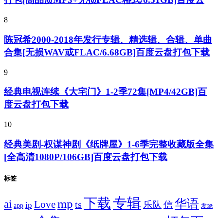
8
陈冠希2000-2018年发行专辑、精选辑、合辑、单曲
合集[无损WAV或FLAC/6.68GB]百度云盘打包下载
9
经典电视连续《大宅门》1-2季72集[MP4/42GB]百
度云盘打包下载
10
经典美剧-权谋神剧《纸牌屋》1-6季完整收藏版全集
[全高清1080P/106GB]百度云盘打包下载
标签
专辑
下载
华语
mp
ai
Love
ts
乐队
信
ip
app
发烧