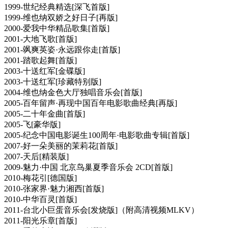
1999-世纪经典精选[深飞首版]
1999-维也纳双娇之好日子[再版]
2000-爱我中华精品歌集[首版]
2001-大地飞歌[首版]
2001-飒爽英姿·永远跟你走[首版]
2001-踏歌起舞[首版]
2003-十送红军[金碟版]
2003-十送红军[珍藏特别版]
2004-维也纳金色大厅独唱音乐会[首版]
2005-百年留声·再现中国百年电影歌曲经典[再版]
2005-二十年金曲[首版]
2005-飞[豪华版]
2005-纪念中国电影诞生100周年·电影歌曲专辑[首版]
2007-好一朵美丽的茉莉花[首版]
2007-天后[精装版]
2009-魅力·中国 北京鸟巢夏季音乐会 2CD[首版]
2010-梅花引[德国版]
2010-张家界·魅力湘西[首版]
2010-中华百灵[首版]
2011-台北小巨蛋音乐会[发烧版]（附高清视频MLKV）
2011-阳光乐章[首版]