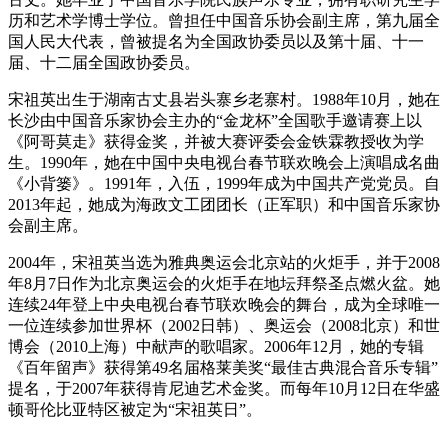
历和艺术学博士学位。曾担任中国音乐协会副主席，第九届全
国人民大代表，曾被提名为全国政协委员以及第十届、十一
届、十二届全国政协委员。
宋祖英出生于湖南古丈县岩头寨乡老寨村。1988年10月，她在
长沙由中国音乐家协会主办的“金龙杯”全国歌手邀请赛上以
《阿哥莫走》获得金奖，并被大赛评委会金铁霖教授收为学
生。1990年，她在中国中央电视台春节联欢晚会上演唱成名曲
《小背篓》。1991年，入伍，1999年成为中国共产党党员。自
2013年起，她成为海政文工团团长（正军职）和中国音乐家协
会副主席。
2004年，宋祖英当选为雅典奥运会北京站的火炬手，并于2008
年8月7日作为北京奥运会的火炬手在地坛拜祭圣点燃火盆。她
连续24年登上中央电视台春节联欢晚会的舞台，成为全球唯一
一位连续参加世界杯（2002日韩）、奥运会（2008北京）和世
博会（2010上海）中献声的歌唱家。2006年12月，她的专辑
《百年留声》获得第49名届格莱美奖“最佳古典混合音乐专辑”
提名，于2007年获得肯尼迪艺术金奖。而每年10月12日在华盛
顿哥伦比亚特区被定为“宋祖英日”。