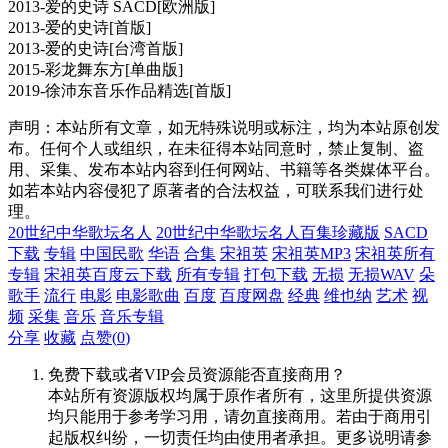
2013-爱的史诗 SACD[欧洲版]
2013-爱的史诗[首版]
2013-爱的史诗[台湾首版]
2015-彩龙舞东方[单曲版]
2019-徐沛东音乐作品精选[首版]
声明：本站所有文章，如无特殊说明或标注，均为本站原创发
布。任何个人或组织，在未征得本站同意时，禁止复制、盗
用、采集、发布本站内容到任何网站、书籍等各类媒体平台。
如若本站内容侵犯了原著者的合法权益，可联系我们进行处
理。
20世纪中华歌坛名人
20世纪中华歌坛名人百集珍藏版
SACD
下载
专辑
中国民歌
华语
合集
宋祖英
宋祖英MP3
宋祖英所有
专辑
宋祖英百度云下载
所有专辑
打包下载
无损
无损WAV
朵
歌手
流行
电影
电影歌曲
百度
百度网盘
经典
维也纳
艺术
视
频
采集
音乐
音乐专辑
分享
收藏
点赞(
0
)
免费下载或者VIP会员资源能否直接商用？
本站所有资源版权均属于原作者所有，这里所提供资源
均只能用于参考学习用，请勿直接商用。若由于商用引
起版权纠纷，一切责任均由使用者承担。更多说明请参