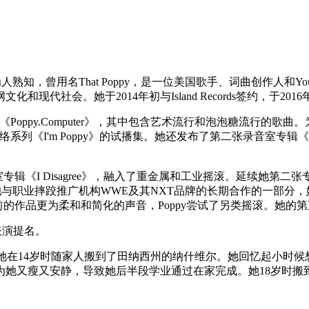
人熟知，曾用名That Poppy，是一位美国歌手、词曲创作人和You
会。她于2014年初与Island Records签约，于2016年发
辑《Poppy.Computer》，其中包含艺术流行和泡泡糖流行的歌曲。为
络系列《I'm Poppy》的试播集。她还发布了第二张录音室专辑《Am I
第三张录音室专辑《I Disagree》，融入了重金属和工业摇滚。延续她第
她与职业摔跤推广机构WWE及其NXT品牌的长期合作的一部分，她发布了
的作品更为柔和和简化的声音，Poppy尝试了另类摇滚。她的第五
属表演提名。
5年1月1日。她在14岁时随家人搬到了田纳西州的纳什维尔。她回忆起小时
为她又瘦又安静，导致她后半段学业通过在家完成。她18岁时搬