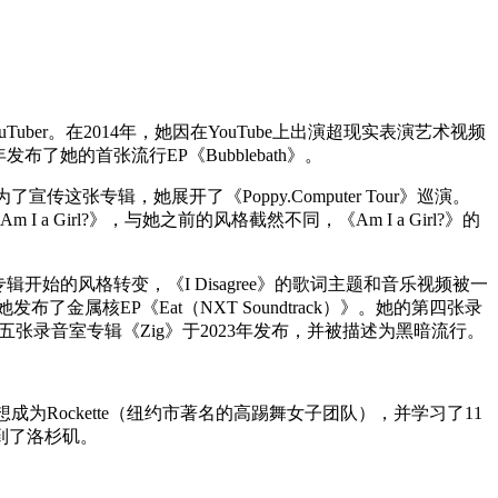
Tuber。在2014年，她因在YouTube上出演超现实表演艺术视频
布了她的首张流行EP《Bubblebath》。
了宣传这张专辑，她展开了《Poppy.Computer Tour》巡演。
 a Girl?》，与她之前的风格截然不同，《Am I a Girl?》的
二张专辑开始的风格转变，《I Disagree》的歌词主题和音乐视频被一
金属核EP《Eat（NXT Soundtrack）》。她的第四张录
张录音室专辑《Zig》于2023年发布，并被描述为黑暗流行。
候想成为Rockette（纽约市著名的高踢舞女子团队），并学习了11
到了洛杉矶。