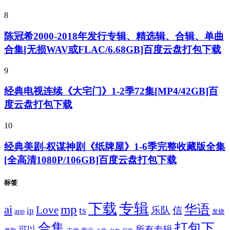
8
陈冠希2000-2018年发行专辑、精选辑、合辑、单曲
合集[无损WAV或FLAC/6.68GB]百度云盘打包下载
9
经典电视连续《大宅门》1-2季72集[MP4/42GB]百
度云盘打包下载
10
经典美剧-权谋神剧《纸牌屋》1-6季完整收藏版全集
[全高清1080P/106GB]百度云盘打包下载
标签
专辑
下载
华语
mp
ai
Love
ts
乐队
信
ip
app
发烧
合集
打包下
所有专辑
可以