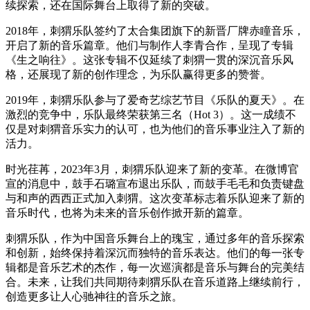
续探索，还在国际舞台上取得了新的突破。
2018年，刺猬乐队签约了太合集团旗下的新晋厂牌赤瞳音乐，
开启了新的音乐篇章。他们与制作人李青合作，呈现了专辑
《生之响往》。这张专辑不仅延续了刺猬一贯的深沉音乐风
格，还展现了新的创作理念，为乐队赢得更多的赞誉。
2019年，刺猬乐队参与了爱奇艺综艺节目《乐队的夏天》。在
激烈的竞争中，乐队最终荣获第三名（Hot 3）。这一成绩不
仅是对刺猬音乐实力的认可，也为他们的音乐事业注入了新的
活力。
时光荏苒，2023年3月，刺猬乐队迎来了新的变革。在微博官
宣的消息中，鼓手石璐宣布退出乐队，而鼓手毛毛和负责键盘
与和声的西西正式加入刺猬。这次变革标志着乐队迎来了新的
音乐时代，也将为未来的音乐创作掀开新的篇章。
刺猬乐队，作为中国音乐舞台上的瑰宝，通过多年的音乐探索
和创新，始终保持着深沉而独特的音乐表达。他们的每一张专
辑都是音乐艺术的杰作，每一次巡演都是音乐与舞台的完美结
合。未来，让我们共同期待刺猬乐队在音乐道路上继续前行，
创造更多让人心驰神往的音乐之旅。