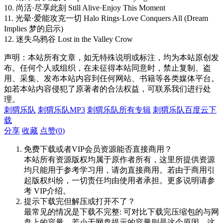
10. 尚活·尽享此刻 Still Alive·Enjoy This Moment
11. 光晕·爱能攻克一切 Halo Rings·Love Conquers All (Dream
Implies 梦的启示)
12. 迷失乌鸦谷 Lost in the Valley Crow
声明：本站所有文章，如无特殊说明或标注，均为本站原创发
布。任何个人或组织，在未征得本站同意时，禁止复制、盗
用、采集、发布本站内容到任何网站、书籍等各类媒体平台。
如若本站内容侵犯了原著者的合法权益，可联系我们进行处
理。
刺猬乐队
刺猬乐队MP3
刺猬乐队所有专辑
刺猬乐队百度云下
载
分享
收藏
点赞(
0
)
免费下载或者VIP会员资源能否直接商用？
本站所有资源版权均属于原作者所有，这里所提供资源
均只能用于参考学习用，请勿直接商用。若由于商用引
起版权纠纷，一切责任均由使用者承担。更多说明请参
考 VIP介绍。
提示下载完但解压或打开不了？
最常见的情况是下载不完整: 可对比下载完压缩包的与网
盘上的容量，若小于网盘提示的容量则是这个原因。这