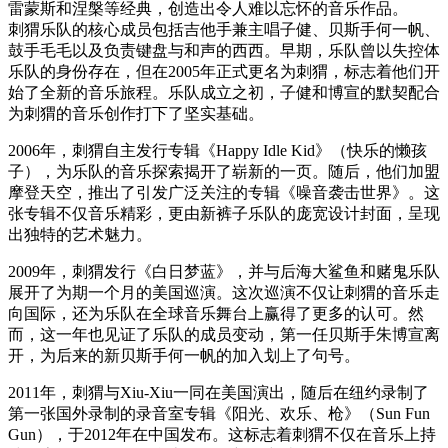
雷蒙斯和涅槃等经典，创造出令人难以忘怀的音乐作品。
刺猬乐队的核心成员包括吉他手兼主唱子健、贝斯手何一帆、
鼓手毛毛以及负责键盘与和声的西西。早期，乐队曾以失控体
乐队的身份存在，但在2005年正式更名为刺猬，标志着他们开
始了全新的音乐旅程。乐队成立之初，子健和博宣的默契配合
为刺猬的音乐创作打下了坚实基础。
2006年，刺猬自主发行专辑《Happy Idle Kid》（快乐的懒孩
子），为乐队的音乐探索揭开了崭新的一页。随后，他们加盟
摩登天空，推出了引发广泛关注的专辑《噪音袭击世界》。这
张专辑不仅音乐精彩，更由新裤子乐队的庞宽设计封面，呈现
出独特的艺术魅力。
2009年，刺猬发行《白日梦蓝》，并与后海大鲨鱼和赌鬼乐队
展开了为期一个月的美国巡演。这次巡演不仅让刺猬的音乐走
向国际，还为乐队在全球音乐舞台上赢得了更多的认可。然
而，这一年也见证了乐队的成员变动，第一任贝斯手朱博宣离
开，为后来的新贝斯手何一帆的加入划上了句号。
2011年，刺猬与Xiu-Xiu一同在美国演出，随后在纽约录制了
第一张国外录制的录音室专辑《阳光、欢乐、枪》（Sun Fun
Gun），于2012年在中国发布。这标志着刺猬不仅在音乐上持