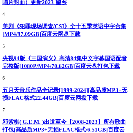
唱片封面）更新2023-望乡
4
美剧《犯罪现场调查/CSI》全十五季英语中字合集
[MP4/97.09GB]百度云网盘下载
5
央视94版《三国演义》高清84集中文字幕国语配音
完整版[1080P/MP4/70.62GB]百度云盘打包下载
6
五月天音乐作品全记录[1999-2024][高品质MP3+无
损FLAC格式22.44GB]百度云网盘下载
7
邓紫棋( G.E.M. )出道至今【2008-2023】所有歌曲
打包[高品质MP3+无损FLAC格式/6.51GB]百度云