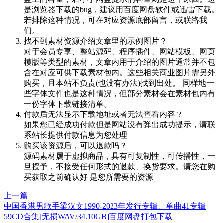
是浏览器下载的bug，建议用百度网盘软件或迅雷下载。
若排除这种情况，可在对应资源底部留言，或联络我
们。
找不到素材资源介绍文章里的示例图片？
对于会员专享、整站源码、程序插件、网站模板、网页
模版等类型的素材，文章内用于介绍的图片通常并不包
含在对应可供下载素材包内。这些相关商业图片需另外
购买，且本站不负责(也没有办法)找到出处。 同样地一
些字体文件也是这种情况，但部分素材会在素材包内有
一份字体下载链接清单。
付款后无法显示下载地址或者无法查看内容？
如果您已经成功付款但是网站没有弹出成功提示，请联
系站长提供付款信息为您处理
购买该资源后，可以退款吗？
源码素材属于虚拟商品，具有可复制性，可传播性，一
旦授予，不接受任何形式的退款、换货要求。请您在购
买获取之前确认好 是您所需要的资源
上一篇
中国香港男歌手梁汉文1990-2023年发行专辑、单曲41专辑
59CD合集[无损WAV/34.10GB]百度网盘打包下载