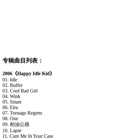
专辑曲目列表：
2006《Happy Idle Kid》
01. Idle
02. Buffer
03. Cool Bad Girl
04. Wink
05. Smart
06. Elra
07. Teenage Regrets
08. One
09. 柏油公路
10. Lapse
11. Cure Me In Your Case