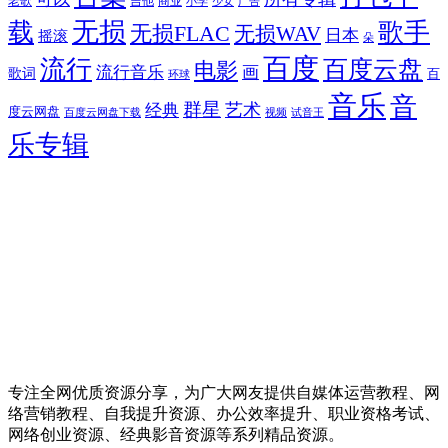
老歌
吉他
商业
少女
广告
小学
无损
载
歌手
无损FLAC
无损WAV
日本
摇滚
朵
百度
流行
百度云盘
电影
流行音乐
画
歌词
百
环球
音乐
音
群星
艺术
经典
度云网盘
百度云网盘下载
试音王
视频
乐专辑
专注全网优质资源分享，为广大网友提供自媒体运营教程、网
络营销教程、自我提升资源、办公效率提升、职业资格考试、
网络创业资源、经典影音资源等系列精品资源。