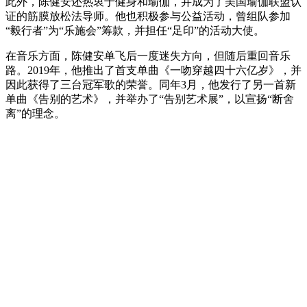
此外，陈健安还热衷于健身和瑜伽，并成为了美国瑜伽联盟认
证的筋膜放松法导师。他也积极参与公益活动，曾组队参加
“毅行者”为“乐施会”筹款，并担任“足印”的活动大使。
在音乐方面，陈健安单飞后一度迷失方向，但随后重回音乐
路。2019年，他推出了首支单曲《一吻穿越四十六亿岁》，并
因此获得了三台冠军歌的荣誉。同年3月，他发行了另一首新
单曲《告别的艺术》，并举办了“告别艺术展”，以宣扬“断舍
离”的理念。