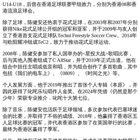
U14-U18，后曾在香港足球联赛甲组效力，分别为香港08和香
港流浪足球会。
除了足球，陈健安还热衷于花式足球，在2003年和2007年分别
获得Nike花式足球公开组的冠军和亚军，并于2009年与友人创
立了香港首支花式足球队Techni Freestyle Soccer Crew。2014年
与欧阳耀冲组成TeC2，致力于推动花式足球运动。
2008年，陈健安参加了私人国举办的<星投大战>歌唱比赛，
后与其他入围者组成了C AllStar，并于2010年正式出道。他在
组合中担任主唱或低音和唱，并为组合创作了多首歌曲，其中
包括《我们的电车上》、《0809》、《时间之光》等。
个人发展方面，他于2019年推出了首张个人专辑《本原》，并
因此获得了叱咤乐坛唱作人金奖。在2024年凭借《仍然是那个
少年》荣获专业推介．叱咤十大第七位。
除了音乐，陈健安也活跃于足球领域，多次参加代表巴塞球迷
会的比赛，并取得了不俗的成绩。2018年，他赢得了香港区五
人足球比赛的冠军，并代表香港区参加了在英国举行的比赛，
最终为香港区赢得了季军。