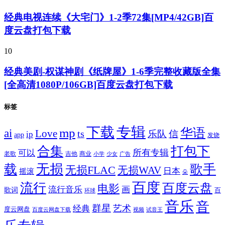
经典电视连续《大宅门》1-2季72集[MP4/42GB]百
度云盘打包下载
10
经典美剧-权谋神剧《纸牌屋》1-6季完整收藏版全集
[全高清1080P/106GB]百度云盘打包下载
标签
专辑
下载
华语
mp
ai
Love
ts
乐队
信
ip
app
发烧
合集
打包下
所有专辑
可以
老歌
吉他
商业
少女
广告
小学
无损
载
歌手
无损FLAC
无损WAV
日本
摇滚
朵
百度
流行
百度云盘
电影
流行音乐
画
歌词
百
环球
音乐
音
群星
艺术
经典
度云网盘
百度云网盘下载
试音王
视频