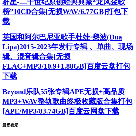
群星-二十世纪原创经典典藏“龙凤金歌
榜”10CD合集[无损WAV/6.77GB]打包下
载
英国和阿尔巴尼亚歌手杜娃·黎波(Dua
Lipa)2015-2023年发行专辑 、单曲、现场
辑、混音辑合集[无损
FLAC+MP3/10.9+1.88GB]百度云盘打包
下载
Beyond乐队55张专辑APE无损+高品质
MP3+WAV整轨歌曲终极收藏版合集打包
[APE/MP3/83.74GB]百度云网盘下载
最受喜爱