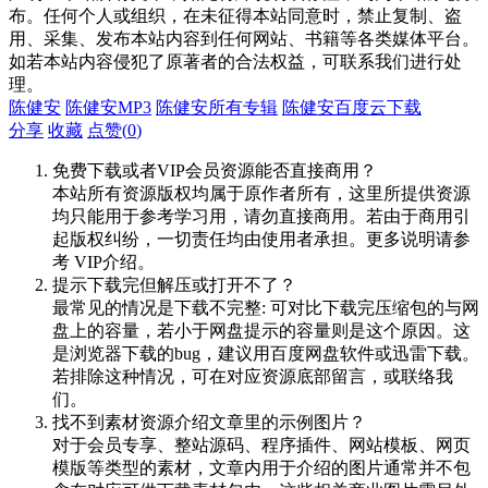
布。任何个人或组织，在未征得本站同意时，禁止复制、盗
用、采集、发布本站内容到任何网站、书籍等各类媒体平台。
如若本站内容侵犯了原著者的合法权益，可联系我们进行处
理。
陈健安
陈健安MP3
陈健安所有专辑
陈健安百度云下载
分享
收藏
点赞(
0
)
免费下载或者VIP会员资源能否直接商用？
本站所有资源版权均属于原作者所有，这里所提供资源
均只能用于参考学习用，请勿直接商用。若由于商用引
起版权纠纷，一切责任均由使用者承担。更多说明请参
考 VIP介绍。
提示下载完但解压或打开不了？
最常见的情况是下载不完整: 可对比下载完压缩包的与网
盘上的容量，若小于网盘提示的容量则是这个原因。这
是浏览器下载的bug，建议用百度网盘软件或迅雷下载。
若排除这种情况，可在对应资源底部留言，或联络我
们。
找不到素材资源介绍文章里的示例图片？
对于会员专享、整站源码、程序插件、网站模板、网页
模版等类型的素材，文章内用于介绍的图片通常并不包