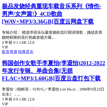
极品发烧经典重现车载音乐系列《情伤·
男声/女声篇!》4CD歌曲
[WAV+MP3/3.36GB]百度云网盘下载
专辑介绍： 精选华语乐坛最发烧的流行国语情歌，挑战音质
靓绝权限的流行热曲发烧大碟...
4 年前
0
1
1.6K
12.8
VIP
影音资源
经典音乐
韩国创作女歌手李夏怡(李遐怡)2012-2022
年发行专辑、单曲合集[无损
FLAC+MP3/1.60GB]百度云盘打包下载
李遐怡（朝鲜语：이하이／李遐怡 Lee Ha-yi，1996年9月23日
出生），...
3 年前
0
0
1.8K
12.8
VIP