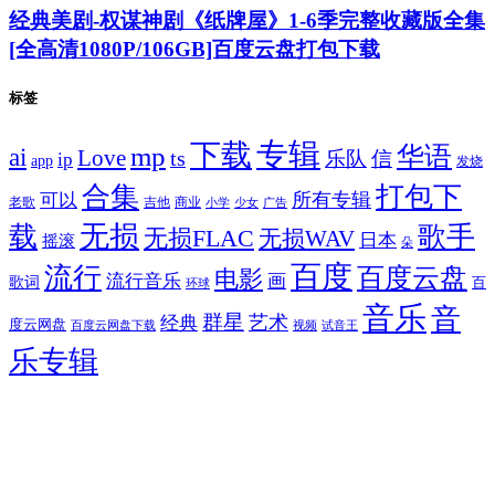
经典美剧-权谋神剧《纸牌屋》1-6季完整收藏版全集
[全高清1080P/106GB]百度云盘打包下载
标签
专辑
下载
华语
mp
ai
Love
ts
乐队
信
ip
app
发烧
合集
打包下
所有专辑
可以
老歌
吉他
商业
少女
广告
小学
无损
载
歌手
无损FLAC
无损WAV
日本
摇滚
朵
百度
流行
百度云盘
电影
流行音乐
画
歌词
百
环球
音乐
音
群星
艺术
经典
度云网盘
百度云网盘下载
试音王
视频
乐专辑