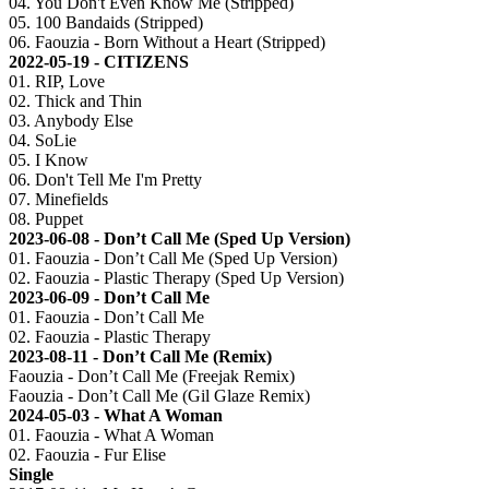
04. You Don't Even Know Me (Stripped)
05. 100 Bandaids (Stripped)
06. Faouzia - Born Without a Heart (Stripped)
2022-05-19 - CITIZENS
01. RIP, Love
02. Thick and Thin
03. Anybody Else
04. SoLie
05. I Know
06. Don't Tell Me I'm Pretty
07. Minefields
08. Puppet
2023-06-08 - Don’t Call Me (Sped Up Version)
01. Faouzia - Don’t Call Me (Sped Up Version)
02. Faouzia - Plastic Therapy (Sped Up Version)
2023-06-09 - Don’t Call Me
01. Faouzia - Don’t Call Me
02. Faouzia - Plastic Therapy
2023-08-11 - Don’t Call Me (Remix)
Faouzia - Don’t Call Me (Freejak Remix)
Faouzia - Don’t Call Me (Gil Glaze Remix)
2024-05-03 - What A Woman
01. Faouzia - What A Woman
02. Faouzia - Fur Elise
Single