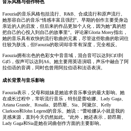
音乐风格与创作特色
Faouzia的音乐风格包括流行、R&B、合成流行和原声流行。
她形容自己的音乐“情感丰富且强烈”。早期的创作主要受身边
亲近的人的启发，但后来的作品更加个人化，因为她“真的想
把自己的心投入到自己的故事里”。评论家Gloria Morey指出，
她的音乐具有欢快的流行歌曲的元素，尽管这些歌曲的歌词往
往较为肤浅，但Faouzia的歌词却非常有深度，完全相反。
Faouzia拥有出色的色彩女中音音域，混合音可以达到C♯3到
G♯5，假声可以达到A6。她主要用英语演唱，声乐中融合了阿
拉伯语的音调，同时也曾用阿拉伯语和法语表演。
成长背景与音乐影响
Faouzia表示，父母和姐妹是她追求音乐事业的最大影响。她
在成长过程中，常听流行音乐，特别是蕾哈娜、Lady Gaga、
Ariana Grande、Rosalía、碧昂斯、Sia、阿黛尔、Kelly
Clarkson和John Legend的音乐。她说：“蕾哈娜从小就是我的
灵感来源，直到今天仍然如此。”此外，她还表示，碧昂斯、
Lady Gaga和Sia是她在词曲创作方面的主要影响。