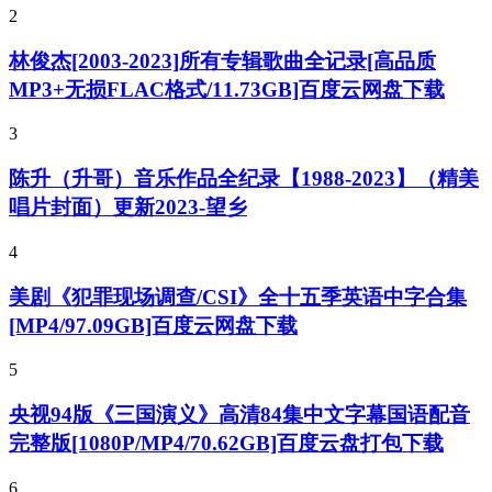
2
林俊杰[2003-2023]所有专辑歌曲全记录[高品质
MP3+无损FLAC格式/11.73GB]百度云网盘下载
3
陈升（升哥）音乐作品全纪录【1988-2023】（精美
唱片封面）更新2023-望乡
4
美剧《犯罪现场调查/CSI》全十五季英语中字合集
[MP4/97.09GB]百度云网盘下载
5
央视94版《三国演义》高清84集中文字幕国语配音
完整版[1080P/MP4/70.62GB]百度云盘打包下载
6