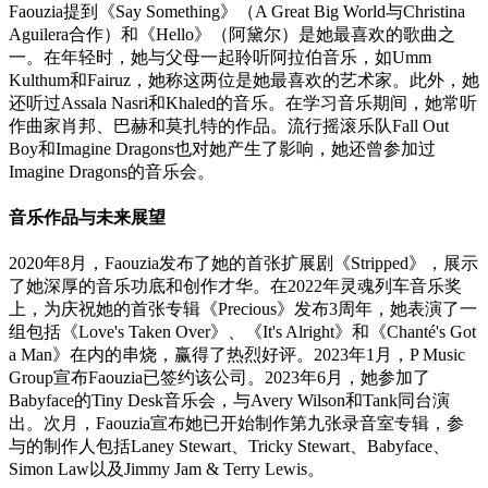
Faouzia提到《Say Something》（A Great Big World与Christina
Aguilera合作）和《Hello》（阿黛尔）是她最喜欢的歌曲之
一。在年轻时，她与父母一起聆听阿拉伯音乐，如Umm
Kulthum和Fairuz，她称这两位是她最喜欢的艺术家。此外，她
还听过Assala Nasri和Khaled的音乐。在学习音乐期间，她常听
作曲家肖邦、巴赫和莫扎特的作品。流行摇滚乐队Fall Out
Boy和Imagine Dragons也对她产生了影响，她还曾参加过
Imagine Dragons的音乐会。
音乐作品与未来展望
2020年8月，Faouzia发布了她的首张扩展剧《Stripped》，展示
了她深厚的音乐功底和创作才华。在2022年灵魂列车音乐奖
上，为庆祝她的首张专辑《Precious》发布3周年，她表演了一
组包括《Love's Taken Over》、《It's Alright》和《Chanté's Got
a Man》在内的串烧，赢得了热烈好评。2023年1月，P Music
Group宣布Faouzia已签约该公司。2023年6月，她参加了
Babyface的Tiny Desk音乐会，与Avery Wilson和Tank同台演
出。次月，Faouzia宣布她已开始制作第九张录音室专辑，参
与的制作人包括Laney Stewart、Tricky Stewart、Babyface、
Simon Law以及Jimmy Jam & Terry Lewis。