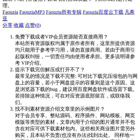
理。
Faouzia
FaouziaMP3
Faouzia所有专辑
Faouzia百度云下载
凡希
亚
分享
收藏
点赞(
0
)
免费下载或者VIP会员资源能否直接商用？
本站所有资源版权均属于原作者所有，这里所提供资源
均只能用于参考学习用，请勿直接商用。若由于商用引
起版权纠纷，一切责任均由使用者承担。更多说明请参
考 VIP介绍。
提示下载完但解压或打开不了？
最常见的情况是下载不完整: 可对比下载完压缩包的与网
盘上的容量，若小于网盘提示的容量则是这个原因。这
是浏览器下载的bug，建议用百度网盘软件或迅雷下载。
若排除这种情况，可在对应资源底部留言，或联络我
们。
找不到素材资源介绍文章里的示例图片？
对于会员专享、整站源码、程序插件、网站模板、网页
模版等类型的素材，文章内用于介绍的图片通常并不包
含在对应可供下载素材包内。这些相关商业图片需另外
购买，且本站不负责(也没有办法)找到出处。 同样地一