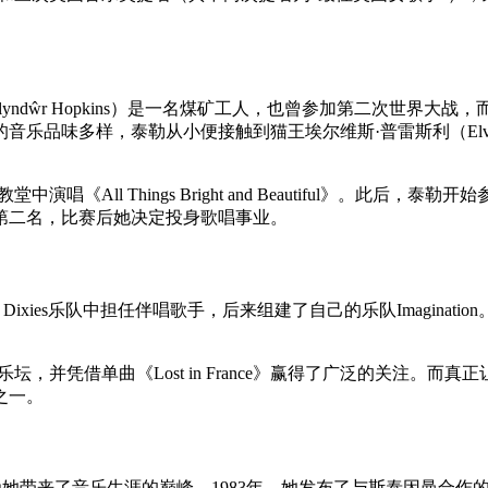
ŵr Hopkins）是一名煤矿工人，也曾参加第二次世界大战，而母亲
样，泰勒从小便接触到猫王埃尔维斯·普雷斯利（Elvis Presl
All Things Bright and Beautiful》。此后，
第二名，比赛后她决定投身歌唱事业。
e Dixies乐队中担任伴唱歌手，后来组建了自己的乐队Imaginati
》正式进入乐坛，并凭借单曲《Lost in France》赢得了广泛的关注。而真正
之一。
乐生涯的巅峰。1983年，她发布了与斯泰因曼合作的专辑《Faster Th