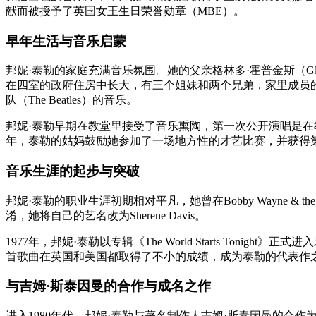
献而被授予了英国女王生日荣誉勋章（MBE）。
早年生活与音乐启蒙
邦妮·泰勒的家庭充满音乐氛围。她的父亲格林多·霍普金斯（Glynd
在四室的政府住房中长大，有三个姐妹和两个兄弟，家里成员的音乐品味多
队（The Beatles）的音乐。
邦妮·泰勒早期在教堂里接受了音乐熏陶，第一次公开演唱是在教堂中演唱《
年，泰勒的姑妈鼓励她参加了一场地方性的才艺比赛，并获得
音乐生涯的起步与突破
邦妮·泰勒的职业生涯初期相对平凡，她曾在Bobby Wayne & th
淆，她将自己的艺名改为Sherene Davis。
1977年，邦妮·泰勒以专辑《The World Starts Tonight
首歌曲在英国和美国都取得了不小的成绩，成为泰勒的代表作
与吉姆·斯泰因曼的合作与成名之作
进入1980年代，邦妮·泰勒与著名制作人吉姆·斯泰因曼的合作为她带来了音