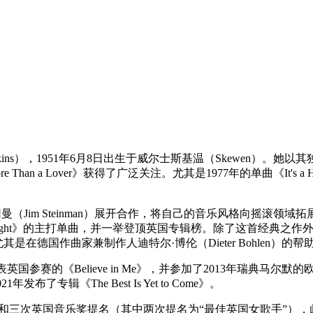
pkins），1951年6月8日出生于威尔士斯基温（Skewen）。她以
《More Than a Lover》获得了广泛关注。尤其是1977年的单曲《It'
m Steinman）展开合作，将自己的音乐风格向摇滚领域拓展。斯泰因
 Speed of Night》的主打单曲，并一举登顶英国专辑榜。除了这首
，尤其是在德国作曲家兼制作人迪特尔·博伦（Dieter Bohlen）的帮助
代表英国参赛的《Believe in Me》，并参加了2013年瑞典马尔
021年发布了专辑《The Best Is Yet to Come》。
和三次英国音乐奖提名（其中两次提名为“最佳英国女歌手”），此