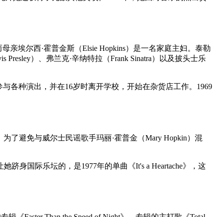
埃尔西·霍普金斯（Elsie Hopkins）是一名家庭主妇。泰勒
ey）、弗兰克·辛纳特拉（Frank Sinatra）以及披头士乐
泰勒开始参与各种演出，并在16岁时离开学校，开始在杂货店工作。1969
on。为了避免与威尔士民谣歌手玛丽·霍普金（Mary Hopkin）混
让她跻身国际乐坛的，是1977年的单曲《It's a Heartache》，这
an the Speed of Night》，专辑的主打歌《Total