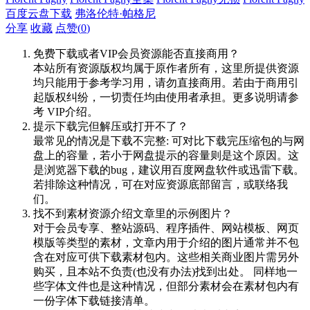
百度云盘下载
弗洛伦特·帕格尼
分享
收藏
点赞(
0
)
免费下载或者VIP会员资源能否直接商用？
本站所有资源版权均属于原作者所有，这里所提供资源
均只能用于参考学习用，请勿直接商用。若由于商用引
起版权纠纷，一切责任均由使用者承担。更多说明请参
考 VIP介绍。
提示下载完但解压或打开不了？
最常见的情况是下载不完整: 可对比下载完压缩包的与网
盘上的容量，若小于网盘提示的容量则是这个原因。这
是浏览器下载的bug，建议用百度网盘软件或迅雷下载。
若排除这种情况，可在对应资源底部留言，或联络我
们。
找不到素材资源介绍文章里的示例图片？
对于会员专享、整站源码、程序插件、网站模板、网页
模版等类型的素材，文章内用于介绍的图片通常并不包
含在对应可供下载素材包内。这些相关商业图片需另外
购买，且本站不负责(也没有办法)找到出处。 同样地一
些字体文件也是这种情况，但部分素材会在素材包内有
一份字体下载链接清单。