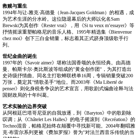
救赎与重生
1994年与让-雅克·高德曼（Jean-Jacques Goldman）的相遇，成
为艺术生涯的分水岭。这位隐退幕后的大师以化名Sam
Brewski为其创作《Rester vrai》，用《Si tu veux m’essayer》等
抒情摇滚重塑帕格尼的音乐人格。1995年精选集《Bienvenue
chez moi》创下三白金销量，标志着其正式跻身顶级歌手行
列。
世纪金曲的诞生
1997年的《Savoir aimer》堪称法国香颂的永恒经典。由高德
曼、帕斯卡尔·奥比斯波等组成的"黄金创作团"，为其打造出
史诗级抒情曲。同名主打歌蝉联榜单16周，专辑销量突破200
万张，奠定其"情歌圣手"地位。而2003年《Ma Liberté de
penser》则化身税务争议的艺术宣言，用歌剧式编曲诠释与法
国财政局的十年纠葛。
艺术实验的边界突破
从阿根廷巴塔哥尼亚的自我放逐，到《Baryton》中的歌剧咏
叹调；从《Châtelet Les Halles》的电子摇滚到《Recréation》的
Techno混音，帕格尼始终在颠覆中寻找新可能。2004年翻唱雅
克·布雷尔系列更被《费加罗报》誉为"对法兰西音乐传统的当