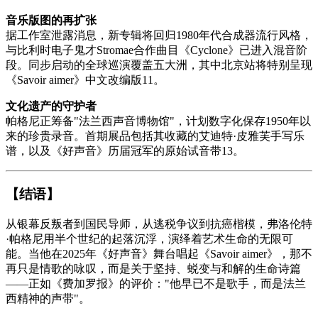
音乐版图的再扩张
据工作室泄露消息，新专辑将回归1980年代合成器流行风格，
与比利时电子鬼才Stromae合作曲目《Cyclone》已进入混音阶
段。同步启动的全球巡演覆盖五大洲，其中北京站将特别呈现
《Savoir aimer》中文改编版
11
。
文化遗产的守护者
帕格尼正筹备"法兰西声音博物馆"，计划数字化保存1950年以
来的珍贵录音。首期展品包括其收藏的艾迪特·皮雅芙手写乐
谱，以及《好声音》历届冠军的原始试音带
13
。
【结语】
从银幕反叛者到国民导师，从逃税争议到抗癌楷模，弗洛伦特
·帕格尼用半个世纪的起落沉浮，演绎着艺术生命的无限可
能。当他在2025年《好声音》舞台唱起《Savoir aimer》，那不
再只是情歌的咏叹，而是关于坚持、蜕变与和解的生命诗篇
——正如《费加罗报》的评价："他早已不是歌手，而是法兰
西精神的声带"。