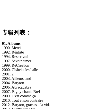
专辑列表：
01. Albums
1990. Merci
1992. Réaliste
1994. Rester vrai
1997. Savoir aimer
1999. RéCréation
2000. Châtelet les halles
2001. 2
2003. Ailleurs land
2004. Baryton
2006. Abracadabra
2007. Pagny chante Brel
2009. C'est comme ça
2010. Tout et son contraire
2012. Baryton, gracias a la vida