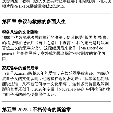
技惊四座，教科书级的头腔共鸣让年轻选手泪洒现场，相关视
频片段在TikTok播放量突破2亿次
1
5
。
第四章 争议与救赎的多面人生
税务风波的文化隐喻
1990年代为避税移居阿根廷的决策，使其饱受"叛国者"指责。
帕格尼却在纪录片《自由之路》中直言："我的逃离是对法国
官僚主义的无声抗议"。这段经历后来化作《Ma Liberté de
penser》的创作灵感，意外成为民众探讨税收制度的文化切
口。
家庭哲学的当代启示
与妻子Azucena跨越30年的爱情，在娱乐圈堪称奇迹。为保护
混血子女的文化认同，他选择在迈阿密定居："我希望他们既
能说法语，又不被任何单一文化束缚"。这种多元价值观深刻
影响其音乐创作，2020年专辑《Nouvelle Page》中阿拉伯韵律
与电子乐的融合便是最佳印证。
第五章 2025：不朽传奇的新篇章