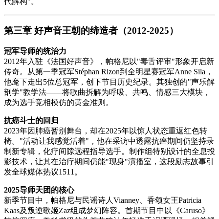
代解构"。
第三章 好声音王朝的缔造者（2012-2025）
冠军导师的统治力
2012年入驻《法国好声音》，帕格尼以"毒舌评审"形象开启新
传奇。从第一季冠军Stéphan Rizon到全明星赛冠军Anne Sila，
他麾下走出5位总冠军，创下节目历史纪录。其独创的"声乐解
剖学"教学法——将歌曲拆解为呼吸、共鸣、情感三大模块，
成为选手竞相模仿的黄金准则。
抗癌斗士的回归
2023年因肺癌暂别舞台，却在2025年以惊人状态重返红色转
椅。"活动让我感觉活着"，他在采访中透露抗癌期间仍坚持录
制新专辑，化疗间隙远程指导选手。制作组特别设计的全息投
影技术，让其在治疗期间仍能"现身"演播室，这段励志故事引
发全球媒体热议
15
11
。
2025导师天团的核心
新季节目中，帕格尼与民谣诗人Vianney、香颂女王Patricia
Kaas及叛逆歌姬Zaz组成梦幻阵容。首期节目中以《Caruso》