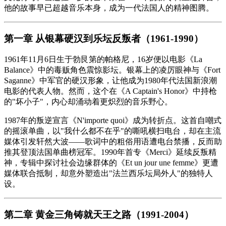
他的故事早已超越音乐本身，成为一代法国人的精神图腾。
第一章 从银幕硬汉到乐坛反叛者（1961-1990）
1961年11月6日生于勃艮第的帕格尼，16岁便以电影《La
Balance》中的毒贩角色震惊影坛。银幕上的凌厉眼神与《Fort
Saganne》中军官的硬汉形象，让他成为1980年代法国新浪潮
电影的代表人物。然而，这个在《A Captain's Honor》中持枪
的"坏小子"，内心却涌动着更炽烈的音乐野心。
1987年的叛逆宣言《N'importe quoi》成为转折点。这首自嘲式
的摇滚单曲，以"我什么都不在乎"的嘶吼横扫电台，却在主流
媒体引发轩然大波——歌词中的粗俗用语遭电台禁播，反而助
推其登顶法国单曲榜冠军。1990年首专《Merci》延续反叛精
神，专辑中探讨社会边缘群体的《Et un jour une femme》更遭
媒体联合抵制，却意外塑造出"法兰西乐坛局外人"的独特人
设。
第二章 黄金三角铸就天王之路（1991-2004）