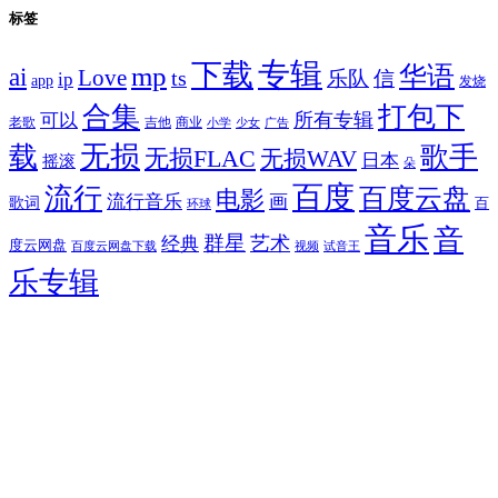
标签
专辑
下载
华语
mp
ai
Love
ts
乐队
信
ip
app
发烧
合集
打包下
所有专辑
可以
老歌
吉他
商业
少女
广告
小学
无损
载
歌手
无损FLAC
无损WAV
日本
摇滚
朵
百度
流行
百度云盘
电影
流行音乐
画
歌词
百
环球
音乐
音
群星
艺术
经典
度云网盘
百度云网盘下载
试音王
视频
乐专辑