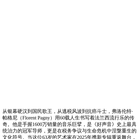
从银幕硬汉到国民歌王，从逃税风波到抗癌斗士，弗洛伦特·
帕格尼（Florent Pagny）用60载人生书写着法兰西流行乐的传
奇。他是手握1600万销量的音乐巨擘，是《好声音》史上最具
统治力的冠军导师，更是在税务争议与生命危机中涅槃重生的
文化符号。当这位63岁的艺术家在2025年携新专辑重返舞台，