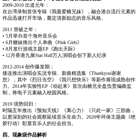
2009-2010 出道元年：
在台湾录制首张专辑《我最爱糖兄妹》，融合港台流行元素的
作品迅速打开市场，奠定清新励志的音乐风格。
2011 突破之年：
• 5月举办首个海外音乐会
• 6月糖妹推出个人单曲《Pink Girls》
• 8月发行游戏主题EP《跑出天际》
• 12月香港九展Star Hall万人演唱会创下新人纪录
2012-2014 创作爆发期：
接连推出演唱会实况专辑、新曲精选集《Thankyou谢谢
您》，其中《烈日当空》《我只想快乐》等新作展现成熟创作
力。2014年实验性EP《动起来》首次由糖兄全盘负责编曲监
制，将电子元素融入校园风格。
2019 强势回归：
时隔五年推出《预知天线》《离心力》《只此一家》三部曲，
以更深刻的社会观察延续音乐生命力。2020年环保主题曲《绝
胶行动》彰显音乐人的社会担当。
四、现象级作品解析