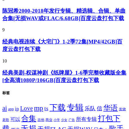
陈冠希2000-2018年发行专辑、精选辑、合辑、单曲
合集[无损WAV或FLAC/6.68GB]百度云盘打包下载
9
经典电视连续《大宅门》1-2季72集[MP4/42GB]百
度云盘打包下载
10
经典美剧-权谋神剧《纸牌屋》1-6季完整收藏版全集
[全高清1080P/106GB]百度云盘打包下载
标签
专辑
下载
华语
mp
ai
Love
ts
乐队
信
ip
app
发烧
合集
打包下
所有专辑
可以
老歌
吉他
商业
少女
广告
小学
无损
载
歌手