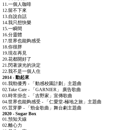
11.一個人咖啡
12.留不下來
13.自說自話
14.我只想快樂
15.一瞬間
16.分靈體
17.世界也能夠感受
18.你很胖
19.現在再見
20.花都開好了
21.閃著淚光的決定
22.我不是一個人住
2014 - 動起來
01.我勁優秀 - 「動感校園計劃」主題曲
02.Take Care - 「GARNIER」 廣告歌曲
03.時常掛念 - 「吉野家」宣傳歌曲
04.世界也能夠感受 - 「仁愛堂-極地之旅」主題曲
05.荳芽夢 - 「勁金歌曲」舞台劇主題曲
2020 - Sugar Box
01.預知天線
02.離心力