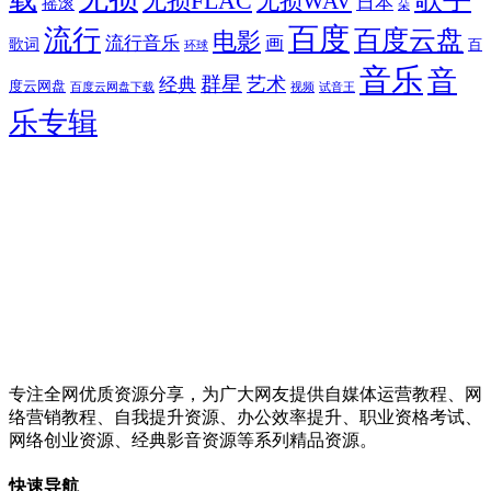
无损FLAC
无损WAV
日本
摇滚
朵
百度
流行
百度云盘
电影
流行音乐
画
歌词
百
环球
音乐
音
群星
艺术
经典
度云网盘
百度云网盘下载
试音王
视频
乐专辑
专注全网优质资源分享，为广大网友提供自媒体运营教程、网
络营销教程、自我提升资源、办公效率提升、职业资格考试、
网络创业资源、经典影音资源等系列精品资源。
快速导航