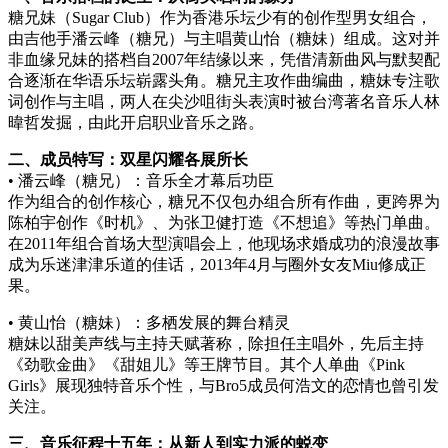
糖兄妹（Sugar Club）作为香港乐坛少有的创作型男女组合，
由吉他手潘云峰（糖兄）与主唱黄山怡（糖妹）组成。这对并
非血缘兄妹的搭档自2007年结缘以来，凭借清新曲风与默契配
合逐渐在华语乐坛崭露头角。糖兄主攻作曲编曲，糖妹专注歌
词创作与主唱，两人在尖沙咀街头表演时被台湾著名音乐人林
暐哲发掘，由此开启职业音乐之路。
二、成员特写：双星闪耀各展所长
• 潘云峰（糖兄）：音乐全才幕后功臣
作为组合的创作核心，糖兄不仅包办组合所有作曲，更跨界为
陈柏宇创作《时机》、为张卫健打造《不想追》等热门单曲。
在2011年组合首场大型演唱会上，他现场求婚成功的浪漫故事
成为乐迷津津乐道的佳话，2013年4月与圈外女友Miu修成正
果。
• 黄山怡（糖妹）：多栖发展的舞台精灵
糖妹以甜美声线与主持天赋著称，除担任主唱外，先后主持
《劲歌金曲》《甜姐儿》等王牌节目。其个人单曲《Pink
Girls》展现独特音乐个性，与Bro5成员何浩文的恋情也曾引发
关注。
三、音乐征程十五年：从新人到实力派的蜕变