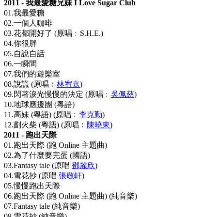
2011 - 我最愛糖兄妹 I Love Sugar Club
01.我最愛糖
02.一個人咖啡
03.花都開好了 (原唱﹕S.H.E.)
04.你很胖
05.自說自話
06.一瞬間
07.我們的遊樂室
08.說謊 (原唱﹕
林宥嘉
)
09.閃著淚光慢慢的決定 (原唱﹕
吳佩慈
)
10.地球應援團 (粵語)
11.高妹 (粵語) (原唱﹕
李克勤
)
12.劃火柴 (粵語) (原唱﹕
陳曉東
)
2011 - 跑出天際
01.跑出天際 (跑 Online 主題曲)
02.為了什麼要完蛋 (國語)
03.Fantasy tale (原唱
鄧麗欣
)
04.雪花抄 (原唱
張敬軒
)
05.慢慢跑出天際
06.跑出天際 (跑 Online 主題曲) (純音樂)
07.Fantasy tale (純音樂)
08.雪花抄 (純音樂)