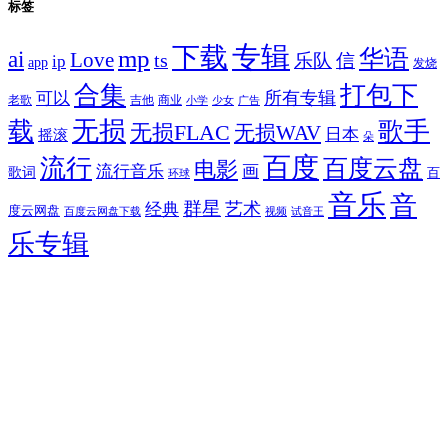
标签
专辑
下载
华语
mp
ai
Love
ts
乐队
信
ip
app
发烧
合集
打包下
所有专辑
可以
老歌
吉他
商业
少女
广告
小学
无损
载
歌手
无损FLAC
无损WAV
日本
摇滚
朵
百度
流行
百度云盘
电影
流行音乐
画
歌词
百
环球
音乐
音
群星
艺术
经典
度云网盘
百度云网盘下载
试音王
视频
乐专辑