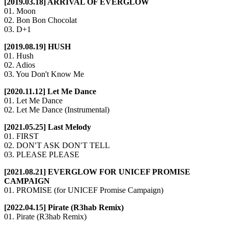
[2019.03.18] ARRIVAL OF EVERGLOW
01. Moon
02. Bon Bon Chocolat
03. D+1
[2019.08.19] HUSH
01. Hush
02. Adios
03. You Don't Know Me
[2020.11.12] Let Me Dance
01. Let Me Dance
02. Let Me Dance (Instrumental)
[2021.05.25] Last Melody
01. FIRST
02. DON′T ASK DON′T TELL
03. PLEASE PLEASE
[2021.08.21] EVERGLOW FOR UNICEF PROMISE
CAMPAIGN
01. PROMISE (for UNICEF Promise Campaign)
[2022.04.15] Pirate (R3hab Remix)
01. Pirate (R3hab Remix)