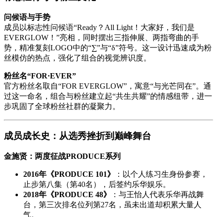
问候语与手势
成员以标志性问候语“Ready？All Light！大家好，我们是
EVERGLOW！”亮相，同时摆出三指伸展、两指弯曲的手
势，精准复刻LOGO中的“∑”与“δ”符号。这一设计迅速成为粉
丝模仿的热点，强化了组合的视觉辨识度。
粉丝名“FOR·EVER”
官方粉丝名取自“FOR EVERGLOW”，寓意“与光芒同在”。通
过这一命名，组合与粉丝建立起“共生共耀”的情感纽带，进一
步巩固了全球粉丝社群的凝聚力。
成员成长史：从选秀挫折到巅峰舞台
金施贤：两度征战PRODUCE系列
2016年《PRODUCE 101》
：以个人练习生身份参赛，
止步第八集（第40名），后签约乐华娱乐。
2018年《PRODUCE 48》
：与王怡人代表乐华再战舞
台，第三次排名位列第27名，虽未出道却积累大量人
气。