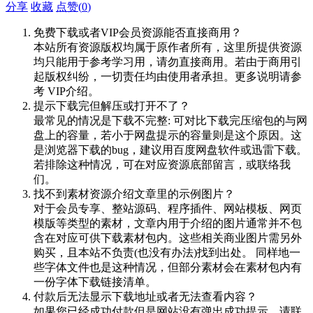
分享
收藏
点赞(
0
)
免费下载或者VIP会员资源能否直接商用？
本站所有资源版权均属于原作者所有，这里所提供资源
均只能用于参考学习用，请勿直接商用。若由于商用引
起版权纠纷，一切责任均由使用者承担。更多说明请参
考 VIP介绍。
提示下载完但解压或打开不了？
最常见的情况是下载不完整: 可对比下载完压缩包的与网
盘上的容量，若小于网盘提示的容量则是这个原因。这
是浏览器下载的bug，建议用百度网盘软件或迅雷下载。
若排除这种情况，可在对应资源底部留言，或联络我
们。
找不到素材资源介绍文章里的示例图片？
对于会员专享、整站源码、程序插件、网站模板、网页
模版等类型的素材，文章内用于介绍的图片通常并不包
含在对应可供下载素材包内。这些相关商业图片需另外
购买，且本站不负责(也没有办法)找到出处。 同样地一
些字体文件也是这种情况，但部分素材会在素材包内有
一份字体下载链接清单。
付款后无法显示下载地址或者无法查看内容？
如果您已经成功付款但是网站没有弹出成功提示，请联