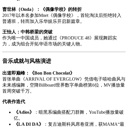
曺世林（Onda）：《偶像学校》的转折
2017年以本名参加Mnet《偶像学校》，首轮淘汰后拒绝转入
普通班，转而加入乐华娱乐开启新篇章。
王怡人：中韩桥梁的突破
作为唯一中国成员，她通过《PRODUCE 48》展现舞蹈实
力，成为组合开拓华语市场的关键人物。
音乐成就与风格演进
出道即巅峰：《Bon Bon Chocolat》
首张单曲《ARRIVAL OF EVERGLOW》凭借电子嘻哈曲风与
未来感编舞，空降Billboard世界数字单曲榜第6位，MV播放量
首周突破千万。
代表作迭代
《Adios》
：暗黑系编曲搭配刀群舞，YouTube播放量破
亿。
《LA DI DA》
：复古迪斯科风席卷亚洲，获MAMA“最