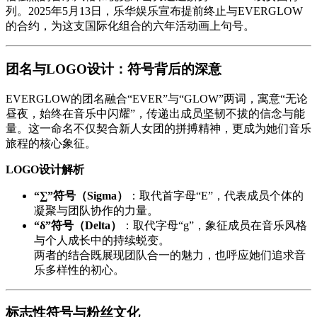
列。2025年5月13日，乐华娱乐宣布提前终止与EVERGLOW
的合约，为这支国际化组合的六年活动画上句号。
团名与LOGO设计：符号背后的深意
EVERGLOW的团名融合“EVER”与“GLOW”两词，寓意“无论
昼夜，始终在音乐中闪耀”，传递出成员坚韧不拔的信念与能
量。这一命名不仅契合新人女团的拼搏精神，更成为她们音乐
旅程的核心象征。
LOGO设计解析
“∑”符号（Sigma）
：取代首字母“E”，代表成员个体的
凝聚与团队协作的力量。
“δ”符号（Delta）
：取代字母“g”，象征成员在音乐风格
与个人成长中的持续蜕变。
两者的结合既展现团队合一的魅力，也呼应她们追求音
乐多样性的初心。
标志性符号与粉丝文化