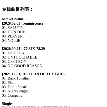
专辑曲目列表：
Mini-Albums
[2020.02.03] reminiscence
01. SALUTE
02. DUN DUN
03. PLAYER
04. NO LIE
[2020.09.21] -77.82X-78.29
01. LA DI DA
02. UNTOUCHABLE
03. GxxD BOY
04. NO GOOD REASON
[2021.12.01] RETURN OF THE GIRL
01. Back Together
02. Pirate
03. Don’t Speak
04. Nighty Night
05. Company
Singles