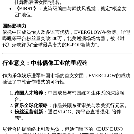
佳舞蹈表演女团”提名。
《FIRST》
：史诗级编曲与武侠风视觉，奠定“概念女
团”地位。
国际影响力
依托中国成员怡人及多语言优势，EVERGLOW在微博、哔哩
哔哩等平台粉丝量突破500万，北美巡演场场售罄，被《时
代》杂志评为“全球最具潜力的K-POP新势力”。
行业意义：中韩偶像工业的里程碑
作为乐华娱乐进军韩国市场的首支女团，EVERGLOW的成功
验证了中韩合作模式的可行性：
跨国人才培养
：中国成员与韩国练习生体系的深度融
合。
音乐全球化策略
：作品兼顾东亚审美与欧美流行元素。
粉丝运营创新
：通过VLOG、跨平台直播强化“陪伴
感”。
尽管合约提前终止引发热议，但她们留下的《DUN DUN》