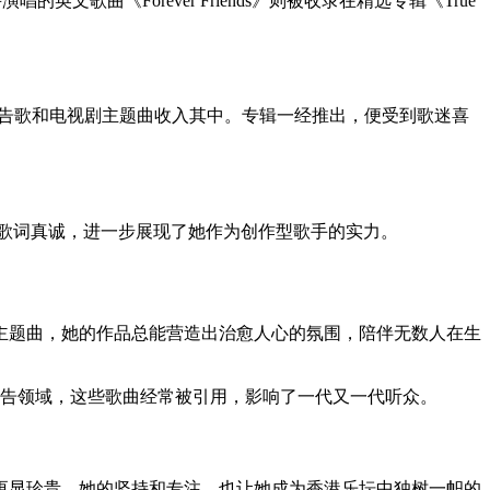
演唱的英文歌曲《Forever Friends》则被收录在精选专辑《True
人口的广告歌和电视剧主题曲收入其中。专辑一经推出，便受到歌迷喜
优美，歌词真诚，进一步展现了她作为创作型歌手的实力。
主题曲，她的作品总能营造出治愈人心的氛围，陪伴无数人在生
在校园和广告领域，这些歌曲经常被引用，影响了一代又一代听众。
更显珍贵。她的坚持和专注，也让她成为香港乐坛中独树一帜的