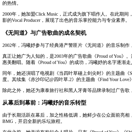
的热情。
2000年，她加盟Click Music，正式成为旗下唱作人
影的Vocal Producer，展现了出色的音乐掌控能力与专业素养。
《无间道》与广告歌曲的成名契机
2002年，冯曦妤参与了经典港产警匪片《无间道》的音乐制
真正让她广为人知的，是2003年的广告歌曲《Proud of
惠美翻唱。随着《Proud of You》的成功，冯曦妤的名字逐渐
同年，她还演唱了电视剧《当四叶草碰上剑尖时》的主题曲《Shin
度。其续集《赤沙印记@四叶草.2》的主题曲《Find Your L
除此之外，她还为康泰旅行社和黑人牙膏等品牌录制过广告歌
从幕后到幕前：冯曦妤的音乐转型
由于长期活跃在幕后，加之性格低调，她鲜少在公众面前亮相，以
BMG，开启全新的乐坛旅程。