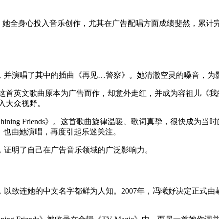
。在此期间，她全身心投入音乐创作，尤其在广告配唱方面成绩斐然，累
作，并演唱了其中的插曲《再见…警察》。她清澈空灵的嗓音，为
 You》。这首英文歌曲原本为广告而作，却意外走红，并成为容祖
走入大众视野。
ing Friends》。这首歌曲旋律温暖、歌词真挚，很快成为当时
ove》也由她演唱，再度引起乐迷关注。
，证明了自己在广告音乐领域的广泛影响力。
致连她的中文名字都鲜为人知。2007年，冯曦妤决定正式由幕后