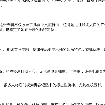
ing Friends》被收录在合辑《TV Magic》中，而另一首她作词并
象。
e Love》。这张专辑不仅收录了几首中文流行曲，还将她过往脍炙
围，也奠定了她在乐坛的独特定位。
 Melody》。相比首张专辑，这张作品更突出她的音乐特色，旋律
亮，能够轻易打动人心。无论是电影插曲、广告歌，还是电视剧
至今仍是华语乐坛的经典，很多人将它们视为青春记忆中的标志性旋律。尤其
正因如此，她的作品格外纯粹，没有过多商业包装的痕迹，反而