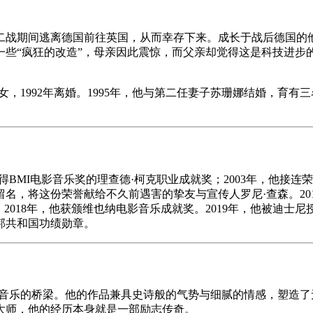
二战期间逃离德国前往英国，从而幸存下来。成长于战后德国的
一些“疯狂的改造”，母亲因此震惊，而父亲却觉得这是科技进步
1992年离婚。1995年，他与第二任妻子苏珊娜结婚，育有三名子
得BMI电影音乐奖的理查德·柯克职业成就奖；2003年，他接连荣
留名，将这份荣誉献给不久前遇害的挚友与宣传人罗尼·查森。201
致敬。2018年，他获颁维也纳电影音乐成就奖。2019年，他被迪士
邦共和国功绩勋章。
代音乐的桥梁。他的作品兼具史诗般的气势与细腻的情感，塑造
大师，他的经历本身就是一部励志传奇。