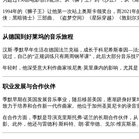
1994年的《狮子王》让他第一次站上奥斯卡领奖台，而20
侠：黑暗骑士》三部曲、《盗梦空间》《星际穿越》《敦刻尔克
从德国到好莱坞的音乐旅程
汉斯·季默早年生活在德国法兰克福，成长于科尼希斯泰因—
说过，自己的“正规训练只有两周钢琴课”，此后大部分音乐技巧都
年轻时，他深受意大利作曲家埃尼奥·莫里康内的影响，尤其
职业发展与合作伙伴
季默早期在英国发展音乐事业，随后移居美国，逐渐跻身好莱坞一线作曲
致力于培养和合作新一代作曲家。他位于加州圣莫尼卡的录音
在合作方面，季默是导演克里斯托弗·诺兰的长期合作伙伴，
影。此外，他还与雷德利·斯科特、朗·霍华德、戈尔·维宾斯基