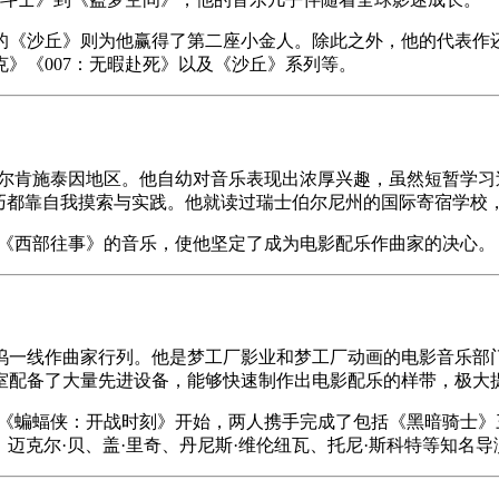
21年的《沙丘》则为他赢得了第二座小金人。除此之外，他的代表
》《007：无暇赴死》以及《沙丘》系列等。
法尔肯施泰因地区。他自幼对音乐表现出浓厚兴趣，虽然短暂学
靠自我摸索与实践。他就读过瑞士伯尔尼州的国际寄宿学校，也曾在伦
是《西部往事》的音乐，使他坚定了成为电影配乐作曲家的决心。
家行列。他是梦工厂影业和梦工厂动画的电影音乐部门负责人，同时创办了
室配备了大量先进设备，能够快速制作出电影配乐的样带，极大
从《蝙蝠侠：开战时刻》开始，两人携手完成了包括《黑暗骑士
、迈克尔·贝、盖·里奇、丹尼斯·维伦纽瓦、托尼·斯科特等知名