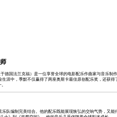
大师
957年9月12日出生于德国法兰克福）是一位享誉全球的电影配乐作曲
业生涯中，季默不仅赢得了两座奥斯卡最佳原创配乐奖，还获得
一。
乐队编制完美结合。他的配乐既能展现恢弘的交响气势，又能传
角斗士》到《盗梦空间》，他的音乐几乎伴随着全球影迷成长。