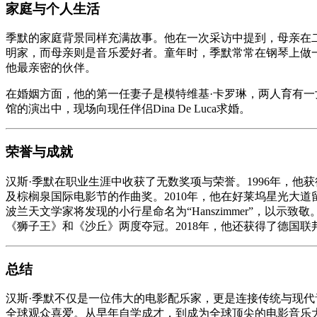
家庭与个人生活
季默的家庭背景同样充满故事。他在一次采访中提到，母亲在
明家，而母亲则是音乐爱好者。童年时，季默常常在钢琴上做
他最亲密的伙伴。
在婚姻方面，他的第一任妻子是模特维基·卡罗琳，两人育有一女，
馆的演出中，现场向现任伴侣Dina De Luca求婚。
荣誉与成就
汉斯·季默在职业生涯中收获了无数奖项与荣誉。1996年，他获
及棕榈泉国际电影节的作曲奖。2010年，他在好莱坞星光大道
波兰天文学家将发现的小行星命名为“Hanszimmer”，以示
《狮子王》和《沙丘》两度夺冠。2018年，他还获得了德国联
总结
汉斯·季默不仅是一位伟大的电影配乐家，更是连接传统与现
全球观众喜爱。从早年自学成才，到成为全球顶尖的电影音乐