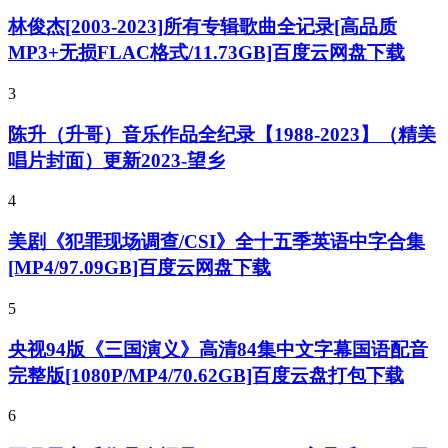
林俊杰[2003-2023]所有专辑歌曲全记录[高品质
MP3+无损FLAC格式/11.73GB]百度云网盘下载
3
陈升（升哥）音乐作品全纪录【1988-2023】（精美
唱片封面）更新2023-望乡
4
美剧《犯罪现场调查/CSI》全十五季英语中字合集
[MP4/97.09GB]百度云网盘下载
5
央视94版《三国演义》高清84集中文字幕国语配音
完整版[1080P/MP4/70.62GB]百度云盘打包下载
6