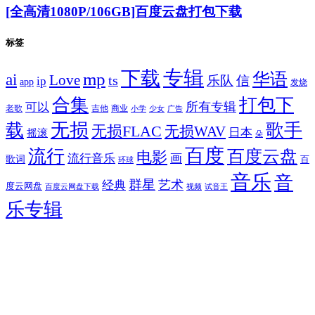
[全高清1080P/106GB]百度云盘打包下载
标签
专辑
下载
华语
mp
ai
Love
ts
乐队
信
ip
app
发烧
合集
打包下
所有专辑
可以
老歌
吉他
商业
少女
广告
小学
无损
载
歌手
无损FLAC
无损WAV
日本
摇滚
朵
百度
流行
百度云盘
电影
流行音乐
画
歌词
百
环球
音乐
音
群星
艺术
经典
度云网盘
百度云网盘下载
试音王
视频
乐专辑