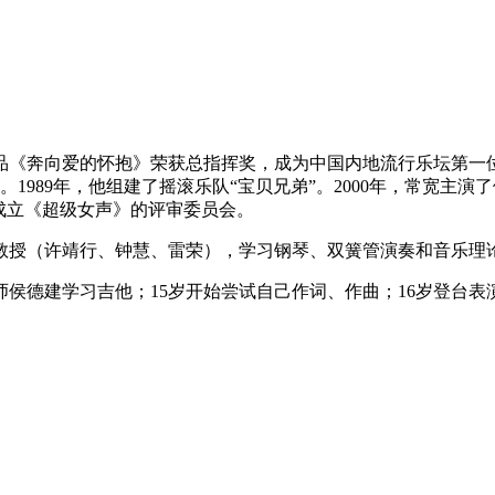
作品《奔向爱的怀抱》荣获总指挥奖，成为中国内地流行乐坛第一位
张。1989年，他组建了摇滚乐队“宝贝兄弟”。2000年，常宽主
他成立《超级女声》的评审委员会。
教授（许靖行、钟慧、雷荣），学习钢琴、双簧管演奏和音乐理
师侯德建学习吉他；15岁开始尝试自己作词、作曲；16岁登台表