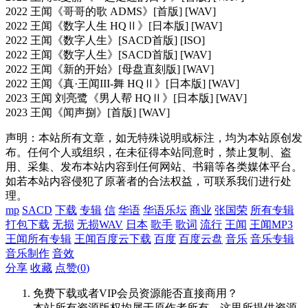
2022 王闻《哥哥的歌 ADMS》[首版] [WAV]
2022 王闻《数字人生 HQⅡ》[日本版] [WAV]
2022 王闻《数字人生》[SACD首版] [ISO]
2022 王闻《数字人生》[SACD首版] [WAV]
2022 王闻《新的开始》[母盘直刻版] [WAV]
2022 王闻《真·王闻III-舞 HQⅡ》[日本版] [WAV]
2023 王闻 刘亮鹭《男人帮 HQⅡ》[日本版] [WAV]
2023 王闻《闻声捌》[首版] [WAV]
声明：本站所有文章，如无特殊说明或标注，均为本站原创发
布。任何个人或组织，在未征得本站同意时，禁止复制、盗
用、采集、发布本站内容到任何网站、书籍等各类媒体平台。
如若本站内容侵犯了原著者的合法权益，可联系我们进行处
理。
mp
SACD
下载
专辑
信
华语
华语乐坛
商业
张国荣
所有专辑
打包下载
无损
无损WAV
日本
歌手
歌词
流行
王闻
王闻MP3
王闻所有专辑
王闻百度云下载
百度
百度云盘
音乐
音乐专辑
音乐制作
音效
分享
收藏
点赞(
0
)
免费下载或者VIP会员资源能否直接商用？
本站所有资源版权均属于原作者所有，这里所提供资源