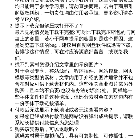
均只能用于参考学习用，请勿直接商用。若由于商用引
起版权纠纷，一切责任均由使用者承担。更多说明请参
考 VIP介绍。
提示下载完但解压或打开不了？
最常见的情况是下载不完整: 可对比下载完压缩包的与网
盘上的容量，若小于网盘提示的容量则是这个原因。这
是浏览器下载的bug，建议用百度网盘软件或迅雷下载。
若排除这种情况，可在对应资源底部留言，或联络我
们。
找不到素材资源介绍文章里的示例图片？
对于会员专享、整站源码、程序插件、网站模板、网页
模版等类型的素材，文章内用于介绍的图片通常并不包
含在对应可供下载素材包内。这些相关商业图片需另外
购买，且本站不负责(也没有办法)找到出处。 同样地一
些字体文件也是这种情况，但部分素材会在素材包内有
一份字体下载链接清单。
付款后无法显示下载地址或者无法查看内容？
如果您已经成功付款但是网站没有弹出成功提示，请联
系站长提供付款信息为您处理
购买该资源后，可以退款吗？
源码素材属于虚拟商品，具有可复制性，可传播性，一