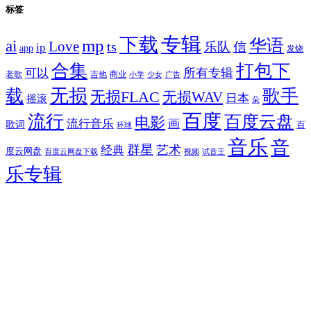
标签
专辑
下载
华语
mp
ai
Love
ts
乐队
信
ip
app
发烧
合集
打包下
所有专辑
可以
老歌
吉他
商业
少女
广告
小学
无损
载
歌手
无损FLAC
无损WAV
日本
摇滚
朵
百度
流行
百度云盘
电影
流行音乐
画
歌词
百
环球
音乐
音
群星
艺术
经典
度云网盘
百度云网盘下载
试音王
视频
乐专辑