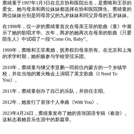
窦靖童于1997年1月3日在北京协和医院出生，是窦唯和王菲的
爱女。她与母亲和两位妹妹都选择在协和医院降生。窦靖童的
两位妹妹分别是同母异父的九岁妹妹和同父异母的五岁妹妹。
在1998年，仅一岁的窦靖童首次在母亲王菲的歌曲《童》中展
示了她的歌唱才华。次年，两岁的她再次在母亲的歌曲《只爱
陌生人》中试唱了一段“Come On, Baby”。
1999年，窦唯和王菲离婚，抚养权归母亲所有。在北京和上海
的求学时期，她积极参与学校管弦乐团。
2010年，窦靖童与继父李亚鹏一同前往内蒙古的一个乡镇学
校，并在当地的篝火晚会上演唱了英文歌曲《I Need To
You》。
2011年，窦靖童创办了自己的乐队，并担任主唱。
2012年，她发行了首张个人单曲《With You》。
2023年4月24日，窦靖童发布了她的首张国语专辑《春游》。
这标志着她音乐生涯中的新篇章。