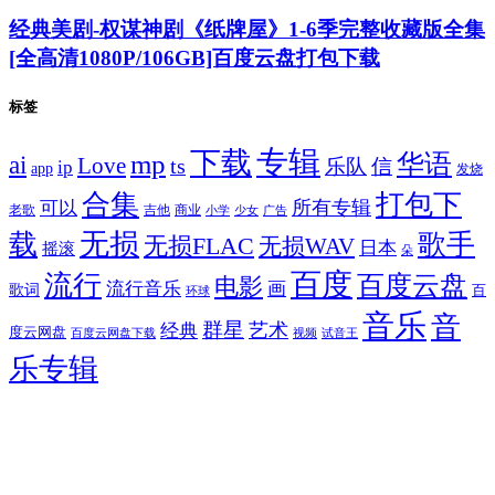
经典美剧-权谋神剧《纸牌屋》1-6季完整收藏版全集
[全高清1080P/106GB]百度云盘打包下载
标签
专辑
下载
华语
mp
ai
Love
ts
乐队
信
ip
app
发烧
合集
打包下
所有专辑
可以
老歌
吉他
商业
少女
广告
小学
无损
载
歌手
无损FLAC
无损WAV
日本
摇滚
朵
百度
流行
百度云盘
电影
流行音乐
画
歌词
百
环球
音乐
音
群星
艺术
经典
度云网盘
百度云网盘下载
试音王
视频
乐专辑