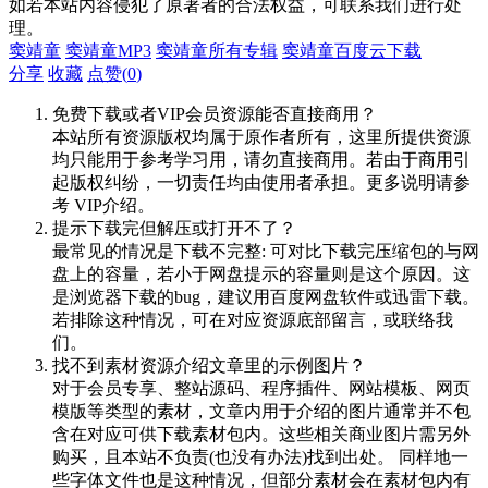
如若本站内容侵犯了原著者的合法权益，可联系我们进行处
理。
窦靖童
窦靖童MP3
窦靖童所有专辑
窦靖童百度云下载
分享
收藏
点赞(
0
)
免费下载或者VIP会员资源能否直接商用？
本站所有资源版权均属于原作者所有，这里所提供资源
均只能用于参考学习用，请勿直接商用。若由于商用引
起版权纠纷，一切责任均由使用者承担。更多说明请参
考 VIP介绍。
提示下载完但解压或打开不了？
最常见的情况是下载不完整: 可对比下载完压缩包的与网
盘上的容量，若小于网盘提示的容量则是这个原因。这
是浏览器下载的bug，建议用百度网盘软件或迅雷下载。
若排除这种情况，可在对应资源底部留言，或联络我
们。
找不到素材资源介绍文章里的示例图片？
对于会员专享、整站源码、程序插件、网站模板、网页
模版等类型的素材，文章内用于介绍的图片通常并不包
含在对应可供下载素材包内。这些相关商业图片需另外
购买，且本站不负责(也没有办法)找到出处。 同样地一
些字体文件也是这种情况，但部分素材会在素材包内有