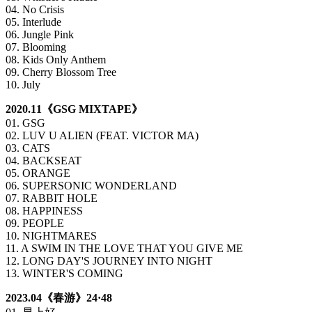
04. No Crisis
05. Interlude
06. Jungle Pink
07. Blooming
08. Kids Only Anthem
09. Cherry Blossom Tree
10. July
2020.11《GSG MIXTAPE》
01. GSG
02. LUV U ALIEN (FEAT. VICTOR MA)
03. CATS
04. BACKSEAT
05. ORANGE
06. SUPERSONIC WONDERLAND
07. RABBIT HOLE
08. HAPPINESS
09. PEOPLE
10. NIGHTMARES
11. A SWIM IN THE LOVE THAT YOU GIVE ME
12. LONG DAY'S JOURNEY INTO NIGHT
13. WINTER'S COMING
2023.04《春游》24·48