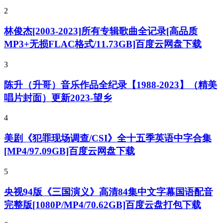
2
林俊杰[2003-2023]所有专辑歌曲全记录[高品质
MP3+无损FLAC格式/11.73GB]百度云网盘下载
3
陈升（升哥）音乐作品全纪录【1988-2023】（精美
唱片封面）更新2023-望乡
4
美剧《犯罪现场调查/CSI》全十五季英语中字合集
[MP4/97.09GB]百度云网盘下载
5
央视94版《三国演义》高清84集中文字幕国语配音
完整版[1080P/MP4/70.62GB]百度云盘打包下载