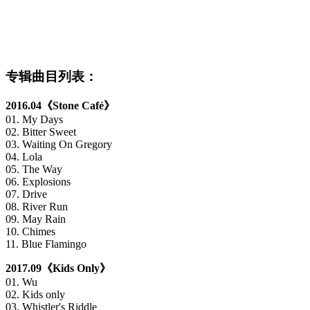
专辑曲目列表：
2016.04《Stone Café》
01. My Days
02. Bitter Sweet
03. Waiting On Gregory
04. Lola
05. The Way
06. Explosions
07. Drive
08. River Run
09. May Rain
10. Chimes
11. Blue Flamingo
2017.09《Kids Only》
01. Wu
02. Kids only
03. Whistler's Riddle