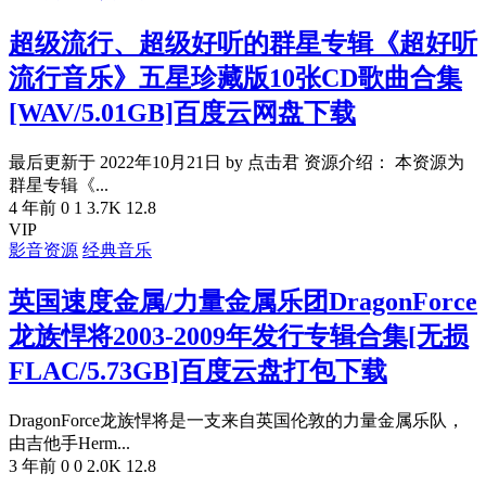
超级流行、超级好听的群星专辑《超好听
流行音乐》五星珍藏版10张CD歌曲合集
[WAV/5.01GB]百度云网盘下载
最后更新于 2022年10月21日 by 点击君 资源介绍： 本资源为
群星专辑《...
4 年前
0
1
3.7K
12.8
VIP
影音资源
经典音乐
英国速度金属/力量金属乐团DragonForce
龙族悍将2003-2009年发行专辑合集[无损
FLAC/5.73GB]百度云盘打包下载
DragonForce龙族悍将是一支来自英国伦敦的力量金属乐队，
由吉他手Herm...
3 年前
0
0
2.0K
12.8