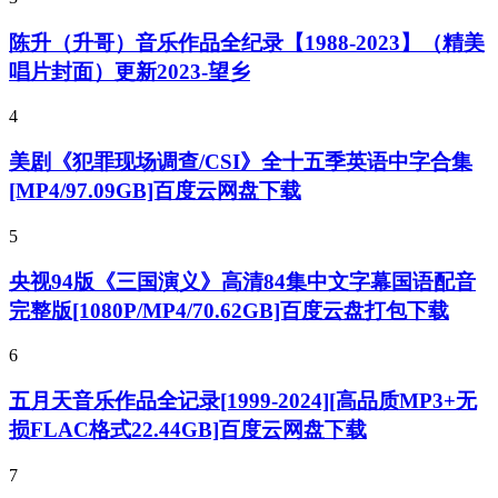
陈升（升哥）音乐作品全纪录【1988-2023】（精美
唱片封面）更新2023-望乡
4
美剧《犯罪现场调查/CSI》全十五季英语中字合集
[MP4/97.09GB]百度云网盘下载
5
央视94版《三国演义》高清84集中文字幕国语配音
完整版[1080P/MP4/70.62GB]百度云盘打包下载
6
五月天音乐作品全记录[1999-2024][高品质MP3+无
损FLAC格式22.44GB]百度云网盘下载
7