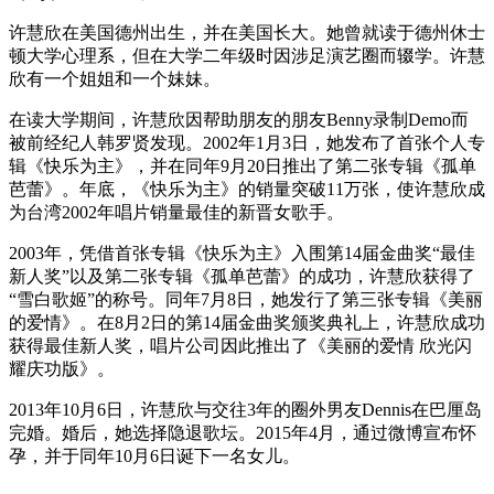
许慧欣在美国德州出生，并在美国长大。她曾就读于德州休士
顿大学心理系，但在大学二年级时因涉足演艺圈而辍学。许慧
欣有一个姐姐和一个妹妹。
在读大学期间，许慧欣因帮助朋友的朋友Benny录制Demo而
被前经纪人韩罗贤发现。2002年1月3日，她发布了首张个人专
辑《快乐为主》，并在同年9月20日推出了第二张专辑《孤单
芭蕾》。年底，《快乐为主》的销量突破11万张，使许慧欣成
为台湾2002年唱片销量最佳的新晋女歌手。
2003年，凭借首张专辑《快乐为主》入围第14届金曲奖“最佳
新人奖”以及第二张专辑《孤单芭蕾》的成功，许慧欣获得了
“雪白歌姬”的称号。同年7月8日，她发行了第三张专辑《美丽
的爱情》。在8月2日的第14届金曲奖颁奖典礼上，许慧欣成功
获得最佳新人奖，唱片公司因此推出了《美丽的爱情 欣光闪
耀庆功版》。
2013年10月6日，许慧欣与交往3年的圈外男友Dennis在巴厘岛
完婚。婚后，她选择隐退歌坛。2015年4月，通过微博宣布怀
孕，并于同年10月6日诞下一名女儿。