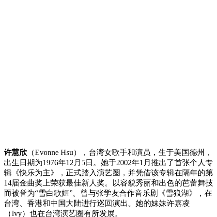
许慧欣
（Evonne Hsu），台湾女歌手和演员，生于美国德州，
出生日期为1976年12月5日。她于2002年1月推出了首张个人专
辑《快乐为主》，正式踏入演艺圈，并凭借该专辑在隔年的第
14届金曲奖上荣获最佳新人奖。以容貌秀丽和出色的芭蕾舞技
而被誉为“雪白歌姬”。曾与张学友合作音乐剧《雪狼湖》，在
台湾、香港和中国大陆进行巡回演出。她的妹妹许嘉凌
（Ivy）也在台湾演艺圈有所发展。