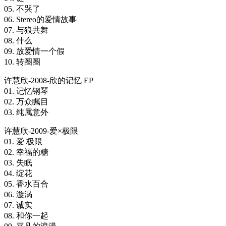
05. 不哭了
06. Stereo的爱情故事
07. 与狼共舞
08. 什么
09. 放爱情一个假
10. 转圈圈
许慧欣-2008-欣的记忆 EP
01. 记忆钢琴
02. 万众瞩目
03. 纯属意外
许慧欣-2009-爱×极限
01. 爱 极限
02. 幸福的糖
03. 失眠
04. 绽花
05. 香水百合
06. 漩涡
07. 诚实
08. 和你一起