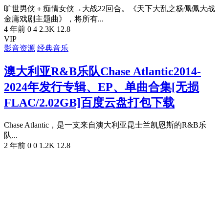
旷世男侠＋痴情女侠→大战22回合。《天下大乱之杨佩佩大战
金庸戏剧主题曲》，将所有...
4 年前
0
4
2.3K
12.8
VIP
影音资源
经典音乐
澳大利亚R&B乐队Chase Atlantic2014-
2024年发行专辑、EP、单曲合集[无损
FLAC/2.02GB]百度云盘打包下载
Chase Atlantic，是一支来自澳大利亚昆士兰凯恩斯的R&B乐
队...
2 年前
0
0
1.2K
12.8