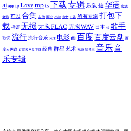
专辑
下载
华语
mp
ai
Love
ts
乐队
信
ip
app
发烧
合集
打包下
所有专辑
可以
老歌
吉他
商业
少女
广告
小学
无损
载
歌手
无损FLAC
无损WAV
日本
摇滚
朵
百度
流行
百度云盘
电影
流行音乐
画
歌词
百
环球
音乐
音
群星
艺术
经典
度云网盘
百度云网盘下载
试音王
视频
乐专辑