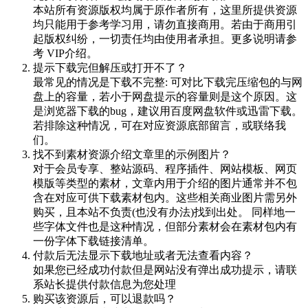
本站所有资源版权均属于原作者所有，这里所提供资源
均只能用于参考学习用，请勿直接商用。若由于商用引
起版权纠纷，一切责任均由使用者承担。更多说明请参
考 VIP介绍。
提示下载完但解压或打开不了？
最常见的情况是下载不完整: 可对比下载完压缩包的与网
盘上的容量，若小于网盘提示的容量则是这个原因。这
是浏览器下载的bug，建议用百度网盘软件或迅雷下载。
若排除这种情况，可在对应资源底部留言，或联络我
们。
找不到素材资源介绍文章里的示例图片？
对于会员专享、整站源码、程序插件、网站模板、网页
模版等类型的素材，文章内用于介绍的图片通常并不包
含在对应可供下载素材包内。这些相关商业图片需另外
购买，且本站不负责(也没有办法)找到出处。 同样地一
些字体文件也是这种情况，但部分素材会在素材包内有
一份字体下载链接清单。
付款后无法显示下载地址或者无法查看内容？
如果您已经成功付款但是网站没有弹出成功提示，请联
系站长提供付款信息为您处理
购买该资源后，可以退款吗？