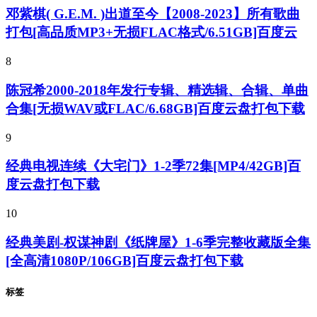
邓紫棋( G.E.M. )出道至今【2008-2023】所有歌曲
打包[高品质MP3+无损FLAC格式/6.51GB]百度云
8
陈冠希2000-2018年发行专辑、精选辑、合辑、单曲
合集[无损WAV或FLAC/6.68GB]百度云盘打包下载
9
经典电视连续《大宅门》1-2季72集[MP4/42GB]百
度云盘打包下载
10
经典美剧-权谋神剧《纸牌屋》1-6季完整收藏版全集
[全高清1080P/106GB]百度云盘打包下载
标签