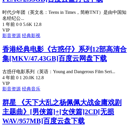
时代少年团（英文名：Teens in Times，简称TNT）是由中国知
名经纪公...
1 年前
0
0
5.6K
12.8
VIP
影音资源
经典影视
香港经典电影《古惑仔》系列12部高清合
集[MKV/47.43GB]百度云网盘下载
古惑仔电影系列（英语：Young and Dangerous Film Seri...
4 年前
0
1
20.0K
12.8
VIP
影音资源
经典音乐
群星 《天下大乱之杨佩佩大战金庸戏剧
主题曲》[男侠篇]+[女侠篇]2CD[无损
WAV/957MB]百度云盘下载