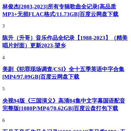
林俊杰[2003-2023]所有专辑歌曲全记录[高品质
MP3+无损FLAC格式/11.73GB]百度云网盘下载
3
陈升（升哥）音乐作品全纪录【1988-2023】（精美
唱片封面）更新2023-望乡
4
美剧《犯罪现场调查/CSI》全十五季英语中字合集
[MP4/97.09GB]百度云网盘下载
5
央视94版《三国演义》高清84集中文字幕国语配音
完整版[1080P/MP4/70.62GB]百度云盘打包下载
6