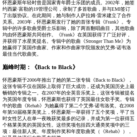
怀恩豪斯年轻时曾是国家青年爵士乐团的成员。2002年，她签
约西蒙·富勒的19管理公司，录制了多首歌曲，并与EMI签订
了出版协议。在此期间，她与制作人萨拉姆·雷米建立了合作
关系。2003年，怀恩豪斯发行了她的首张专辑《Frank》。专
辑中的许多歌曲受爵士乐影响，除了两首翻唱曲目，其他歌曲
均由怀恩豪斯共同创作。《Frank》在英国获得了广泛好评，
并获得了水星奖提名。专辑中的歌曲《Stronger Than Me》为
她赢得了英国作曲家、作家和作曲家学院颁发的艾弗·诺韦洛
最佳当代歌曲奖。
巅峰时期：《Back to Black》
怀恩豪斯于2006年推出了她的第二张专辑《Back to Black》，
这张专辑不仅在国际上取得了巨大成功，还成为英国历史上最
畅销的专辑之一。在2007年的全英音乐奖上，这张专辑被提名
为英国年度专辑，怀恩豪斯也获得了英国最佳女歌手奖。专辑
中的歌曲《Rehab》为她赢得了第二个艾弗·诺韦洛奖。在2008
年第50届格莱美奖上，怀恩豪斯一举获得了五个奖项，平了当
时女性艺人在单一夜晚获奖最多的记录，并成为第一位获得五
个格莱美奖的英国女性。这些奖项包括四大通类奖项中的三
项：最佳新人奖、年度制作奖和年度歌曲奖（《Rehab》），