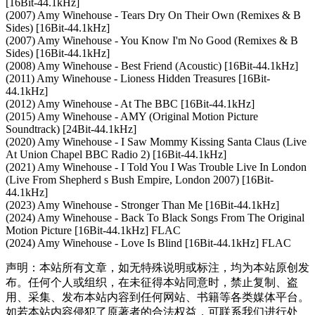
[16Bit-44.1kHz]
(2007) Amy Winehouse - Tears Dry On Their Own (Remixes & B
Sides) [16Bit-44.1kHz]
(2007) Amy Winehouse - You Know I'm No Good (Remixes & B
Sides) [16Bit-44.1kHz]
(2008) Amy Winehouse - Best Friend (Acoustic) [16Bit-44.1kHz]
(2011) Amy Winehouse - Lioness Hidden Treasures [16Bit-
44.1kHz]
(2012) Amy Winehouse - At The BBC [16Bit-44.1kHz]
(2015) Amy Winehouse - AMY (Original Motion Picture
Soundtrack) [24Bit-44.1kHz]
(2020) Amy Winehouse - I Saw Mommy Kissing Santa Claus (Live
At Union Chapel BBC Radio 2) [16Bit-44.1kHz]
(2021) Amy Winehouse - I Told You I Was Trouble Live In London
(Live From Shepherd s Bush Empire, London 2007) [16Bit-
44.1kHz]
(2023) Amy Winehouse - Stronger Than Me [16Bit-44.1kHz]
(2024) Amy Winehouse - Back To Black Songs From The Original
Motion Picture [16Bit-44.1kHz] FLAC
(2024) Amy Winehouse - Love Is Blind [16Bit-44.1kHz] FLAC
声明：本站所有文章，如无特殊说明或标注，均为本站原创发
布。任何个人或组织，在未征得本站同意时，禁止复制、盗
用、采集、发布本站内容到任何网站、书籍等各类媒体平台。
如若本站内容侵犯了原著者的合法权益，可联系我们进行处