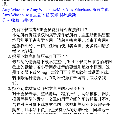
理。
Amy Winehouse
Amy WinehouseMP3
Amy Winehouse所有专辑
Amy Winehouse百度云下载
艾米·怀恩豪斯
分享
收藏
点赞(
0
)
免费下载或者VIP会员资源能否直接商用？
本站所有资源版权均属于原作者所有，这里所提供资源
均只能用于参考学习用，请勿直接商用。若由于商用引
起版权纠纷，一切责任均由使用者承担。更多说明请参
考 VIP介绍。
提示下载完但解压或打开不了？
最常见的情况是下载不完整: 可对比下载完压缩包的与网
盘上的容量，若小于网盘提示的容量则是这个原因。这
是浏览器下载的bug，建议用百度网盘软件或迅雷下载。
若排除这种情况，可在对应资源底部留言，或联络我
们。
找不到素材资源介绍文章里的示例图片？
对于会员专享、整站源码、程序插件、网站模板、网页
模版等类型的素材，文章内用于介绍的图片通常并不包
含在对应可供下载素材包内。这些相关商业图片需另外
购买，且本站不负责(也没有办法)找到出处。 同样地一