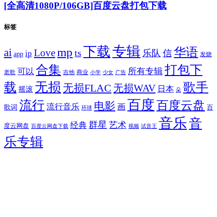
[全高清1080P/106GB]百度云盘打包下载
标签
专辑
下载
华语
mp
ai
Love
ts
乐队
信
ip
app
发烧
合集
打包下
所有专辑
可以
老歌
吉他
商业
少女
广告
小学
无损
载
歌手
无损FLAC
无损WAV
日本
摇滚
朵
百度
流行
百度云盘
电影
流行音乐
画
歌词
百
环球
音乐
音
群星
艺术
经典
度云网盘
百度云网盘下载
试音王
视频
乐专辑