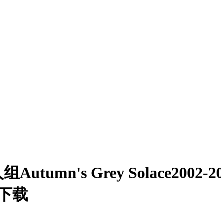
umn's Grey Solace200
包下载