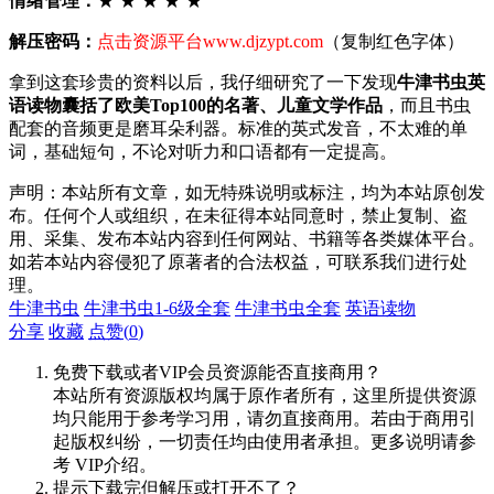
情绪管理：
★ ★ ★ ★ ★
解压密码：
点击资源平台www.djzypt.com
（复制红色字体）
拿到这套珍贵的资料以后，我仔细研究了一下发现
牛津书虫英
语读物囊括了欧美Top100的名著、儿童文学作品
，而且书虫
配套的音频更是磨耳朵利器。标准的英式发音，不太难的单
词，基础短句，不论对听力和口语都有一定提高。
声明：本站所有文章，如无特殊说明或标注，均为本站原创发
布。任何个人或组织，在未征得本站同意时，禁止复制、盗
用、采集、发布本站内容到任何网站、书籍等各类媒体平台。
如若本站内容侵犯了原著者的合法权益，可联系我们进行处
理。
牛津书虫
牛津书虫1-6级全套
牛津书虫全套
英语读物
分享
收藏
点赞(
0
)
免费下载或者VIP会员资源能否直接商用？
本站所有资源版权均属于原作者所有，这里所提供资源
均只能用于参考学习用，请勿直接商用。若由于商用引
起版权纠纷，一切责任均由使用者承担。更多说明请参
考 VIP介绍。
提示下载完但解压或打开不了？