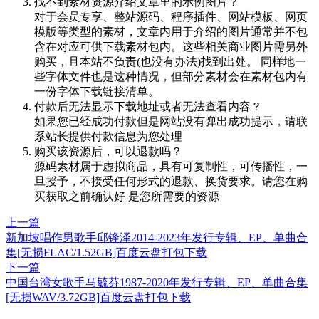
找不到素材资源介绍文章里的示例图片？
对于会员专享、整站源码、程序插件、网站模板、网页
模版等类型的素材，文章内用于介绍的图片通常并不包
含在对应可供下载素材包内。这些相关商业图片需另外
购买，且本站不负责(也没有办法)找到出处。 同样地一
些字体文件也是这种情况，但部分素材会在素材包内有
一份字体下载链接清单。
付款后无法显示下载地址或者无法查看内容？
如果您已经成功付款但是网站没有弹出成功提示，请联
系站长提供付款信息为您处理
购买该资源后，可以退款吗？
源码素材属于虚拟商品，具有可复制性，可传播性，一
旦授予，不接受任何形式的退款、换货要求。请您在购
买获取之前确认好 是您所需要的资源
上一篇
新加坡唱作男歌手邱锋泽2014-2023年发行专辑、EP、单曲合
集[无损FLAC/1.52GB]百度云盘打包下载
下一篇
中国台湾女歌手马毓芬1987-2020年发行专辑、EP、单曲合集
[无损WAV/3.72GB]百度云盘打包下载