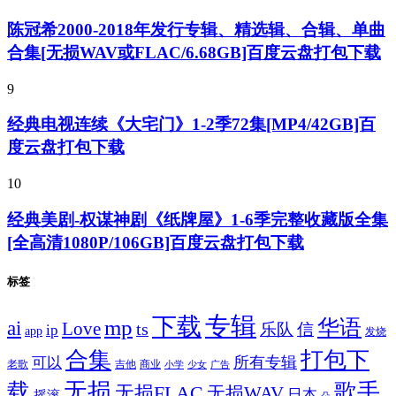
陈冠希2000-2018年发行专辑、精选辑、合辑、单曲
合集[无损WAV或FLAC/6.68GB]百度云盘打包下载
9
经典电视连续《大宅门》1-2季72集[MP4/42GB]百
度云盘打包下载
10
经典美剧-权谋神剧《纸牌屋》1-6季完整收藏版全集
[全高清1080P/106GB]百度云盘打包下载
标签
专辑
下载
华语
mp
ai
Love
ts
乐队
信
ip
app
发烧
合集
打包下
所有专辑
可以
老歌
吉他
商业
少女
广告
小学
无损
载
歌手
无损FLAC
无损WAV
日本
摇滚