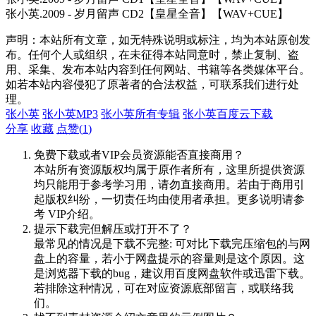
张小英.2009 - 岁月留声 CD2【皇星全音】【WAV+CUE】
声明：本站所有文章，如无特殊说明或标注，均为本站原创发
布。任何个人或组织，在未征得本站同意时，禁止复制、盗
用、采集、发布本站内容到任何网站、书籍等各类媒体平台。
如若本站内容侵犯了原著者的合法权益，可联系我们进行处
理。
张小英
张小英MP3
张小英所有专辑
张小英百度云下载
分享
收藏
点赞(
1
)
免费下载或者VIP会员资源能否直接商用？
本站所有资源版权均属于原作者所有，这里所提供资源
均只能用于参考学习用，请勿直接商用。若由于商用引
起版权纠纷，一切责任均由使用者承担。更多说明请参
考 VIP介绍。
提示下载完但解压或打开不了？
最常见的情况是下载不完整: 可对比下载完压缩包的与网
盘上的容量，若小于网盘提示的容量则是这个原因。这
是浏览器下载的bug，建议用百度网盘软件或迅雷下载。
若排除这种情况，可在对应资源底部留言，或联络我
们。