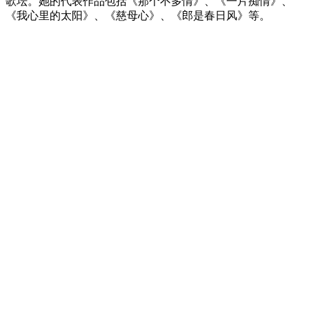
歌坛。她的代表作品包括《那个不多情》、《一片痴情》、
《我心里的太阳》、《慈母心》、《郎是春日风》等。